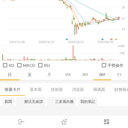
18
16
14
2019/12/06
2020/01/27
2020/03/13
2020/04/30
100K
50K
KD
MACD
RSI
手勢操作
日
週
月
1M
3M
6M
1Y
推薦卡片
基本面
技術面
消息面
籌碼面
財務報
新聞
樂活五線譜
三多風向圖
我的筆記
login
dashboard
市場
追蹤
下單
交易
登入