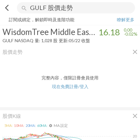
arrow_back_ios
search
WisdomTree Middle East Dividend Fund
16.18
-0.02%
量:
1,028
股
訂閱或綁定，解鎖即時及進階功能
瞭解更多
WisdomTree Middle East Dividend Fund
16.18
0.00
-0.02%
GULF
NASDAQ
量:
1,028
股
更新:
05/22 收盤
close
股價走勢
完整內容，僅限註冊會員使用
現在免費註冊/登入
close
股價K線
MA 設定
5
MA:
10
MA:
20
MA:
60
MA:
settings
20