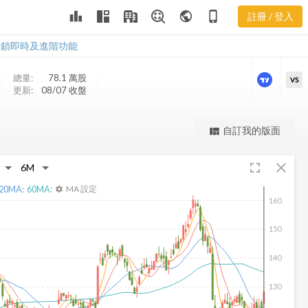
leaderboard
public
phone_iphone
註冊 / 登入
GVA 新聞
GVA 新聞
解鎖即時及進階功能
總量:
78.1 萬
股
VS
更新:
08/07 收盤
更強大的進階價量圖表
自訂我的版面
view_quilt
完整內容，僅限註冊會員使用
fullscreen
close
註冊/登入解鎖
20
MA:
60
MA:
MA 設定
settings
160
150
140
130