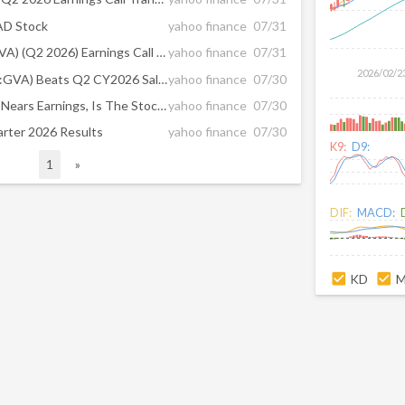
AD Stock
yahoo finance
07/31
Granite Construction Inc (GVA) (Q2 2026) Earnings Call Highlights: Record Backlog and Data ...
yahoo finance
07/31
2026/02/2
Granite Construction (NYSE:GVA) Beats Q2 CY2026 Sales Expectations, Guides for Strong Full-Year Sales
yahoo finance
07/30
Granite Construction (GVA) Nears Earnings, Is The Stock Cheap After The Pullback?
yahoo finance
07/30
rter 2026 Results
yahoo finance
07/30
K9:
D9:
1
»
DIF:
MACD:
KD