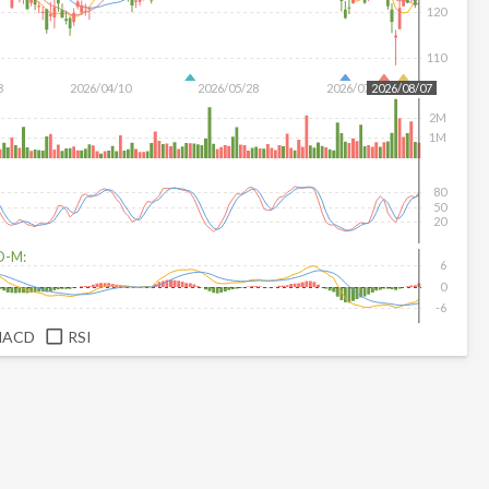
120
110
3
2026/04/10
2026/05/28
2026/07/16
2026/08/07
2M
1M
80
50
20
D-M:
6
0
-6
MACD
RSI