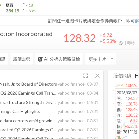
arrow_drop_down
9
櫃買
7.18
arrow_drop_down
384.19
1.83
%
訂閱任一進階卡片或綁定合作券商帳戶，即可
ction Incorporated
128.32
+6.72
+5.53%
非即時
線譜
股價走勢
AI 分析與策略健檢
arrow_drop_down
fullscreen
close
股價K線
ash, Jr. to Board of Directors
yahoo finance
08/07
5
MA:
10
MA:
2026/08/07
Granite Construction (GVA) Q2 2026 Earnings Call Transcript
yahoo finance
08/04
開
:
124.32
GVA Q2 Deep Dive: Public Infrastructure Strength Drives Growth, Margins Face Cost Pressures
yahoo finance
08/01
高
:
128.76
低
:
123.45
nings Call Highlights
yahoo finance
07/31
收
:
128.32
Granite targets rail, roads and data centers amid growing backlog
yahoo finance
07/31
漲
:
+6.72
幅
:
+5.53%
Granite Construction Incorporated Q2 2026 Earnings Call Summary
yahoo finance
07/31
量
:
781仟股
Granite Construction (GVA) Q2 2026 Earnings Call Transcript
yahoo finance
07/31