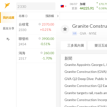
arrow_drop_down
08/07
加權
170.7
arrow_drop_down
arrow_drop_down
解鎖即時行情及進階功能
44225.91
更新
0.38
%
「綁定合作券商帳戶」或「訂閱任一
chevron_left
名稱
漲跌幅
info_outline
我的追蹤
方案」，即可解鎖以下功能：
即時行情
台積電
2370.00
Granite Constru
即時市況與排行
親友分享
+0.21%
2330
到價通知
GVA
NYSE
US
成交金額熱力圖
聯發科
3900.00
edit_note
-0.51%
2454
前往方案訂閱
三多風向圖
樂活五
如何綁定合作券商
鴻海
260.00
新聞
-1.70%
2317
Granite Appoints George L. N
Granite Construction Q2 Ear