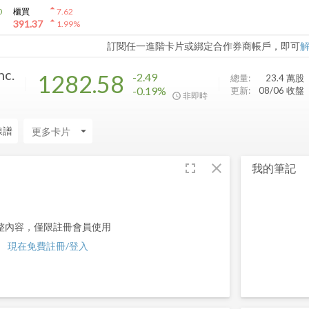
arrow_drop_up
0
櫃買
7.62
arrow_drop_up
391.37
1.99
%
訂閱任一進階卡片或綁定合作券商帳戶，即可
nc.
1282.58
-2.49
總量:
23.4 萬
股
-0.19%
更新:
08/06 收盤
非即時
線譜
arrow_drop_down
fullscreen
close
我的筆記
整內容，僅限註冊會員使用
現在免費註冊/登入