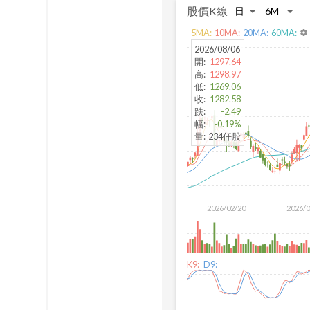
股價K線
5
MA:
10
MA:
20
MA:
60
MA:
settings
2026/08/06
開
:
1297.64
高
:
1298.97
低
:
1269.06
收
:
1282.58
跌
:
-2.49
幅
:
-0.19%
量
:
234仟股
2026/02/20
2026/
K9:
D9: