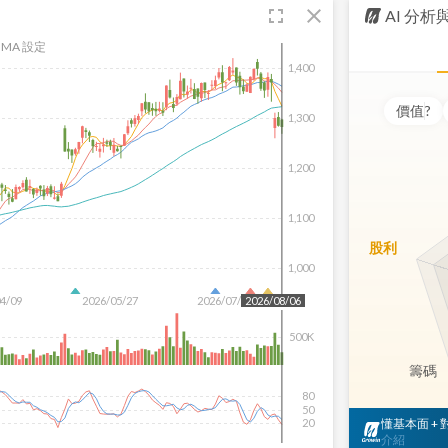
fullscreen
close
AI 分
MA 設定
1,400
價值
?
1,300
1,200
1,100
股利
1,000
04/09
2026/05/27
2026/07/15
2026/08/06
500K
籌碼
80
50
懂基本面 +
20
介紹