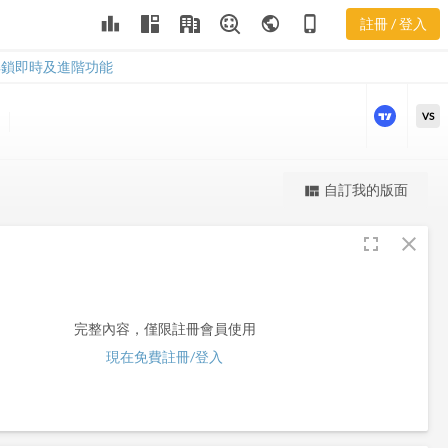
leaderboard
public
phone_iphone
註冊 / 登入
GWW
GWW
解鎖即時及進階功能
VS
更強大的進階價量圖表
自訂我的版面
view_quilt
完整內容，僅限註冊會員使用
fullscreen
close
註冊/登入解鎖
完整內容，僅限註冊會員使用
現在免費註冊/登入