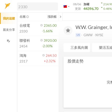
arrow_drop_down
08/06
加權
214.9
arrow_drop_down
arrow_drop_down
解鎖即時行情及進階功能
44396.70
更新
0.48
%
「綁定合作券商帳戶」或「訂閱任一
chevron_left
名稱
漲跌幅
info_outline
我的追蹤
方案」，即可解鎖以下功能：
即時行情
台積電
2365.00
W.W. Grainger, I
即時市況與排行
親友分享
-1.66%
2330
到價通知
GWW
NYSE
US
成交金額熱力圖
聯發科
3920.00
edit_note
-2.00%
2454
前往方案訂閱
三多風向圖
樂活五
如何綁定合作券商
鴻海
264.50
股價走勢
+2.32%
2317
完