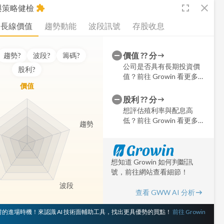
fullscreen
close
析與策略健檢
extension
長線價值
趨勢動能
波段訊號
存股收息
價值
??
分
趨勢
?
波段
?
籌碼
?
公司是否具有長期投資價
股利
?
值？前往 Growin 看更多細
價值
節
股利
??
分
想評估殖利率與配息高
低？前往 Growin 看更多細
趨勢
節
想知道 Growin 如何判斷訊
號，前往網站查看細節！
波段
查看 GWW AI 分析
 對的進場時機！來認識 AI 技術面輔助工具，找出更具優勢的買點！
前往 Growin