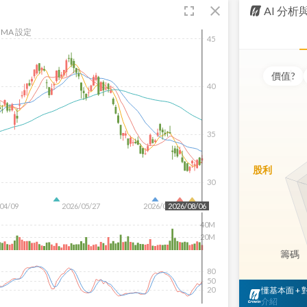
fullscreen
close
AI 分
MA 設定
45
價值
?
40
35
股利
30
04/09
2026/05/27
2026/07/15
2026/08/06
40M
20M
籌碼
80
50
懂基本面 +
20
介紹