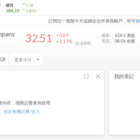
arrow_drop_down
9
櫃買
7.18
arrow_drop_down
384.19
1.83
%
訂閱任一進階卡片或綁定合作券商帳戶，即可
mpany
32.51
+0.69
總量:
818.6 萬
股
+2.17%
更新:
08/06 收盤
非即時
線譜
arrow_drop_down
fullscreen
close
我的筆記
整內容，僅限註冊會員使用
現在免費註冊/登入