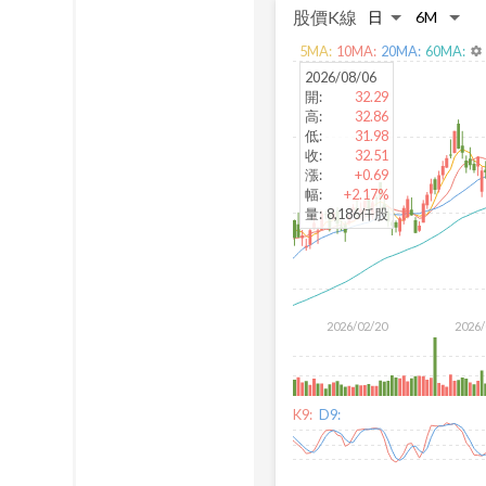
股價K線
5
MA:
10
MA:
20
MA:
60
MA:
settings
2026/08/06
開
:
32.29
高
:
32.86
低
:
31.98
收
:
32.51
漲
:
+0.69
幅
:
+2.17%
量
:
8,186仟股
2026/02/20
2026/
K9:
D9: