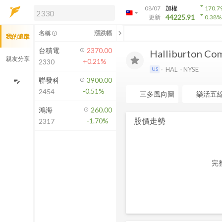
arrow_drop_down
08/07
加權
170.7
arrow_drop_down
arrow_drop_down
解鎖即時行情及進階功能
44225.91
更新
0.38
%
「綁定合作券商帳戶」或「訂閱任一
chevron_left
名稱
漲跌幅
info_outline
我的追蹤
方案」，即可解鎖以下功能：
即時行情
台積電
2370.00
Halliburton Co
即時市況與排行
親友分享
+0.21%
2330
到價通知
HAL
NYSE
US
成交金額熱力圖
聯發科
3900.00
edit_note
-0.51%
2454
前往方案訂閱
三多風向圖
樂活五
如何綁定合作券商
鴻海
260.00
股價走勢
-1.70%
2317
完