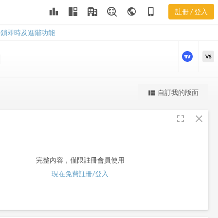
leaderboard
public
phone_iphone
註冊 / 登入
HAL
HAL
解鎖即時及進階功能
VS
更強大的進階價量圖表
自訂我的版面
view_quilt
完整內容，僅限註冊會員使用
fullscreen
close
註冊/登入解鎖
完整內容，僅限註冊會員使用
現在免費註冊/登入