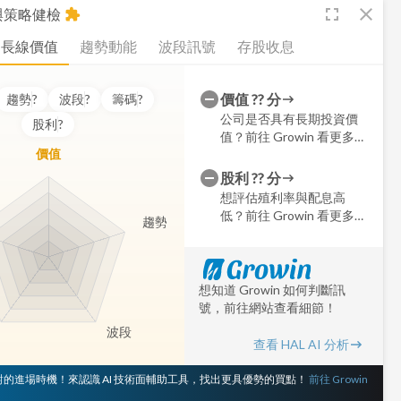
fullscreen
close
析與策略健檢
extension
長線價值
趨勢動能
波段訊號
存股收息
價值
??
分
趨勢
?
波段
?
籌碼
?
公司是否具有長期投資價
股利
?
值？前往 Growin 看更多細
價值
節
股利
??
分
想評估殖利率與配息高
低？前往 Growin 看更多細
趨勢
節
想知道 Growin 如何判斷訊
號，前往網站查看細節！
波段
查看 HAL AI 分析
 對的進場時機！來認識 AI 技術面輔助工具，找出更具優勢的買點！
前往 Growin