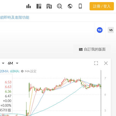
HBI 三多風向
leaderboard
public
phone_iphone
註冊 / 登入
圖
HBI 三多風向圖
解鎖即時及進階功能
VS
更強大的進階價量圖表
自訂我的版面
view_quilt
完整內容，僅限註冊會員使用
fullscreen
close
註冊/登入解鎖
20
MA:
60
MA:
MA 設定
settings
7
6.53
6.63
6.36
6
6.47
+0.00
+0.00%
.457仟股
5