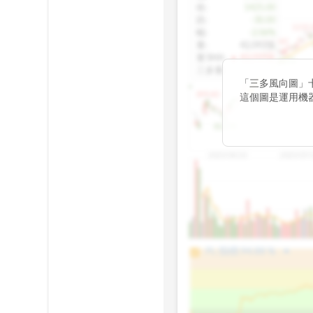
收
:
1425.00
跌
:
-30.00
1155.
幅
:
-2.06%
1100.60
量
:
42,092張
量5MA
:
▲ 43,010張
1060.76
三多量
:
-
「三多風向圖」
899.40
這個圖是運用機
傳統 6 條均線
趨勢。
812.75
2025/04/23
2025/07/
arrow_drop_up
100%
PL 指標:
94.88
%
75%
50%
25%