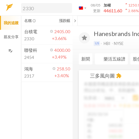
arrow_drop_up
08/05
加權
1250.
arrow_drop_down
arrow_drop_up
解鎖即時行情及進階功能
44611.60
更新
2.88
%
「綁定合作券商帳戶」或「訂閱任一
chevron_left
名稱
漲跌幅
info_outline
我的追蹤
方案」，即可解鎖以下功能：
即時行情
台積電
2405.00
Hanesbrands Inc
即時市況與排行
親友分享
+3.66%
2330
到價通知
HBI
NYSE
US
成交金額熱力圖
聯發科
4000.00
edit_note
+3.49%
2454
前往方案訂閱
新聞
樂活五線譜
股
如何綁定合作券商
鴻海
258.50
三多風向圖
+3.40%
extension
2317
本圖運用機器運算將股價成本
用以分析短、中、長期趨勢
短多線：
arrow_drop_up
短多線:
1426.00
中多線:
136
2025/10/14
K數
:
1
開
:
1455.00
高
:
1460.00
低
:
1420.00