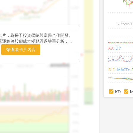
1195.22
1,200
1185.26
38
1140.44
1130.48
1120.52
2025/06/1
1,000
卡片，為長予投資學院與富果合作開發。
器運算將股價成本變動經過雙重分析，把
彙整為三多線，用以分析短、中、長期股價
K9:
D9:
查看卡片內容
1426.0
800
16
2025/08/20
2025/09/24
2025/10/14
DIF:
MACD:
100K
50K
1393.1
KD
1381.1
100%
75%
50%
25%