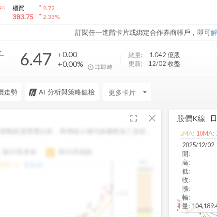
arrow_drop_up
94
櫃買
8.72
arrow_drop_up
383.75
2.33
%
訂閱任一進階卡片或綁定合作券商帳戶，即可
.
6.47
+0.00
總量:
1.042 億
股
+0.00%
更新:
12/02 收盤
非即時
價走勢
AI 分析與策略健檢
arrow_drop_down
fullscreen
close
股價K線
變動經過雙重分析，將傳統 6 條均線彙整為三多線，
5
MA:
10
MA:
。
2025/12/02
顯示長多線
顯示高低點
開
:
高
:
H.C.
arrow_drop_up
6.85
長多線:
-
1496.0
低
:
收
:
漲
:
1,400
幅
:
量
:
104,189
1474.0