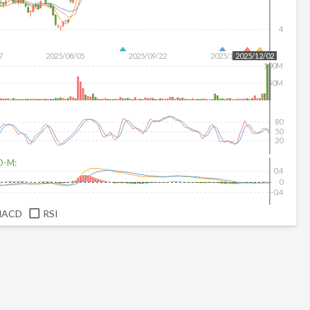
4
7
2025/08/05
2025/09/22
2025/11/06
2025/12/02
100M
50M
80
50
20
D-M:
0.4
0
-0.4
MACD
RSI