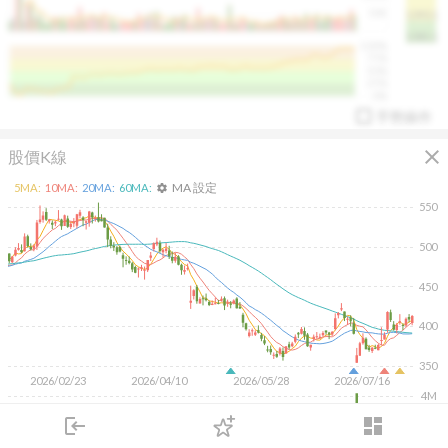
50K
1393.1
1381.1
%
100%
%
75%
%
50%
%
25%
%
0%
手勢操作
close
股價K線
MA 設定
5
MA:
10
MA:
20
MA:
60
MA:
settings
550
500
arrow_drop_up
PL 指標:
94.88
%
450
400
350
2026/02/23
2026/04/10
2026/05/28
2026/07/16
4M
2M
login
dashboard
市場
追蹤
下單
交易
登入