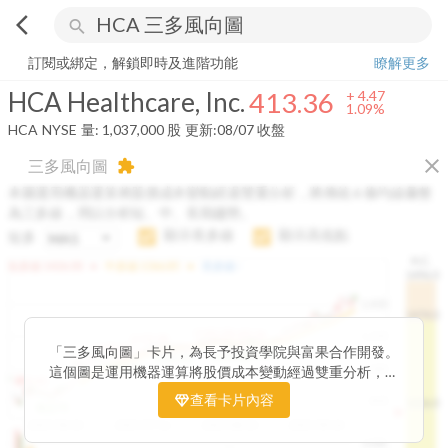
arrow_back_ios
search
HCA Healthcare, Inc.
413.36
+
1.09%
量:
1,037,000
股
訂閱或綁定，解鎖即時及進階功能
瞭解更多
HCA Healthcare, Inc.
413.36
+
4.47
1.09%
HCA
NYSE
量:
1,037,000
股
更新:
08/07 收盤
close
三多風向圖
extension
本圖運用機器運算將股價成本變動經過雙重分析，將傳統 6 條均線彙整
為三多線，用以分析短、中、長期趨勢。
顯示長多線
顯示高低點
短多
H.C.
arrow_drop_up
arrow_drop_up
短多線:
1426.00
中多線:
1366.85
長多線:
-
1496.0
1,400
1474.0
1195.22
1185.26
1,200
1155.38
1100.60
「三多風向圖」卡片，為長予投資學院與富果合作開發。
1140.44
1130.48
1120.52
1060.76
1,000
這個圖是運用機器運算將股價成本變動經過雙重分析，把
899.40
傳統 6 條均線彙整為三多線，用以分析短、中、長期股價
查看卡片內容
800
1426.0
812.75
趨勢。
2025/04/23
2025/07/16
2025/08/20
2025/09/24
100K