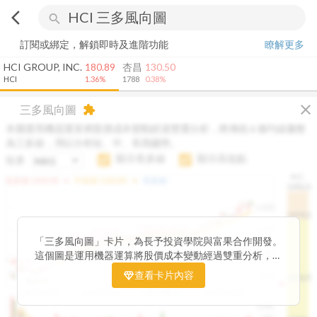
arrow_back_ios
search
訂閱或綁定，解鎖即時及進階功能
瞭解更多
HCI GROUP, INC.
180.89
杏昌
130.50
HCI
1.36%
1788
0.38%
close
三多風向圖
extension
本圖運用機器運算將股價成本變動經過雙重分析，將傳統 6 條均線彙整
為三多線，用以分析短、中、長期趨勢。
顯示長多線
顯示高低點
短多
H.C.
arrow_drop_up
arrow_drop_up
短多線:
1426.00
中多線:
1366.85
長多線:
-
1496.0
1,400
1474.0
1195.22
1185.26
1,200
1155.38
1100.60
「三多風向圖」卡片，為長予投資學院與富果合作開發。
1140.44
1130.48
1120.52
1060.76
1,000
這個圖是運用機器運算將股價成本變動經過雙重分析，把
899.40
傳統 6 條均線彙整為三多線，用以分析短、中、長期股價
查看卡片內容
800
1426.0
812.75
趨勢。
2025/04/23
2025/07/16
2025/08/20
2025/09/24
100K