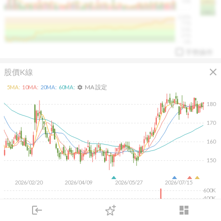
50K
1393.1
1381.1
%
100%
%
75%
%
50%
%
25%
%
0%
手勢操作
close
股價K線
MA 設定
5
MA:
10
MA:
20
MA:
60
MA:
settings
180
170
arrow_drop_up
PL 指標:
94.88
%
160
150
2026/02/20
2026/04/09
2026/05/27
2026/07/15
600K
400K
200K
login
dashboard
市場
追蹤
下單
交易
登入