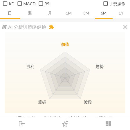
KD
MACD
RSI
手勢操作
日
週
月
1M
3M
6M
1Y
close
AI 分析與策略健檢
extension
價值
股利
趨勢
籌碼
波段
長線價值
趨勢動能
波段訊號
存股收息
login
dashboard
市場
追蹤
下單
交易
登入