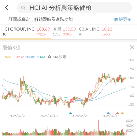
arrow_back_ios
search
訂閱或綁定，解鎖即時及進階功能
瞭解更多
HCI GROUP, INC.
188.69
杏昌
130.50
C3.AI, INC.
10.22
HCI
4.31%
1788
0.38%
AI
3.65%
close
股價K線
MA 設定
5
MA:
10
MA:
20
MA:
60
MA:
settings
200
190
180
170
160
150
2026/02/23
2026/04/10
2026/05/28
2026/07/16
600K
400K
200K