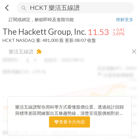
arrow_back_ios
search
The Hackett Group, Inc.
11.53
+
3.69%
量:
481,000
股
訂閱或綁定，解鎖即時及進階功能
瞭解更多
The Hackett Group, Inc.
11.53
+
0.41
3.69%
HCKT
NASDAQ
量:
481,000
股
更新:
08/07 收盤
close
樂活五線譜
extension
區間(年)
起始日：
2025/08/11
決定係數(R²)：
0.815
變異係數(CV)：
2.91
%
以還原股價繪製
1500
1400
1300
1200
樂活五線譜幫你用科學方式看懂股價位置。透過統計回歸
與標準差區間繪製出五條趨勢線，清楚呈現股價相對於長
1100
期均衡區間的位置。當股價落在上方紅色區間，代表股價
查看卡片內容
1000
已偏離長期平均、短線可能過熱；反之，若接近下方綠色
2025/08
2025/09
2025/09
2025/10
區間，則可能出現被低估的買進機會。五線譜不只是技術
收盤距離上限:
10.17
%
收盤距離下限:
38.09
%
1500
分析，更是幫助你掌握「合理價帶」與「長期趨勢」的工