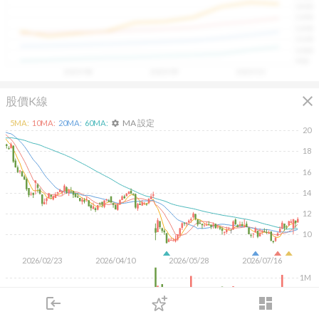
1400
具，讓投資判斷更有依據、更有信心。
1300
1200
1100
1000
900
2025/08
2025/09
2025/10
close
股價K線
MA 設定
5
MA:
10
MA:
20
MA:
60
MA:
settings
20
18
16
14
12
10
2026/02/23
2026/04/10
2026/05/28
2026/07/16
1M
500K
login
dashboard
市場
追蹤
下單
交易
登入
KD
MACD
RSI
手勢操作