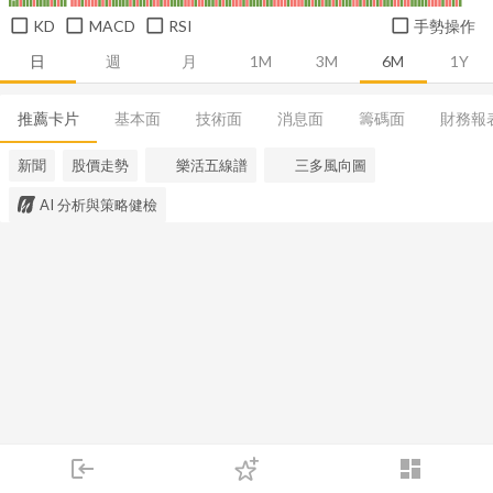
KD
MACD
RSI
手勢操作
日
週
月
1M
3M
6M
1Y
推薦卡片
基本面
技術面
消息面
籌碼面
財務報
新聞
股價走勢
樂活五線譜
三多風向圖
AI 分析與策略健檢
login
dashboard
市場
追蹤
下單
交易
登入