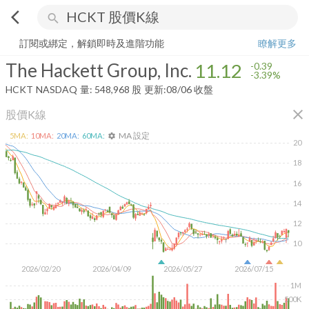
arrow_back_ios
search
The Hackett Group, Inc.
11.12
-3.39%
量:
548,968
股
訂閱或綁定，解鎖即時及進階功能
瞭解更多
The Hackett Group, Inc.
11.12
-0.39
-3.39%
HCKT
NASDAQ
量:
548,968
股
更新:
08/06 收盤
close
股價K線
MA 設定
5
MA:
10
MA:
20
MA:
60
MA:
settings
20
18
16
14
12
10
2026/02/20
2026/04/09
2026/05/27
2026/07/15
1M
500K