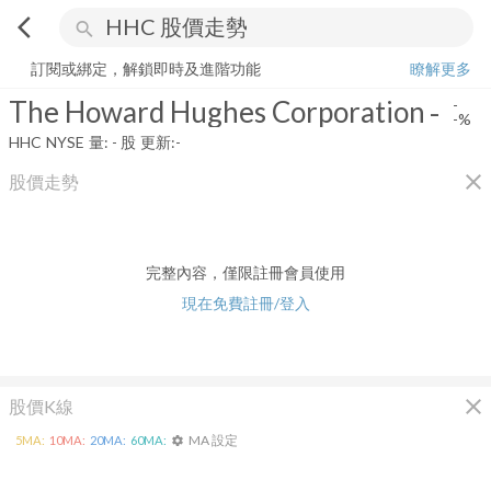
arrow_back_ios
search
The Howard Hughes Corporation
-
-%
量:
-
股
訂閱或綁定，解鎖即時及進階功能
瞭解更多
The Howard Hughes Corporation
-
-
-%
HHC
NYSE
量:
-
股
更新:
-
close
股價走勢
完整內容，僅限註冊會員使用
現在免費註冊/登入
close
股價K線
MA 設定
5
MA:
10
MA:
20
MA:
60
MA:
settings