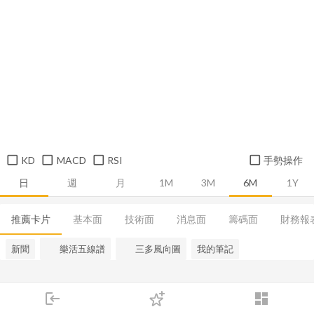
KD
MACD
RSI
手勢操作
日
週
月
1M
3M
6M
1Y
推薦卡片
基本面
技術面
消息面
籌碼面
財務報
新聞
樂活五線譜
三多風向圖
我的筆記
login
dashboard
市場
追蹤
下單
交易
登入