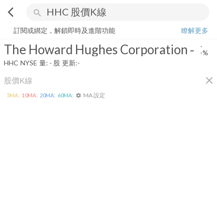
arrow_back_ios
search
The Howard Hughes Corporation
-
-%
量:
-
股
訂閱或綁定，解鎖即時及進階功能
瞭解更多
The Howard Hughes Corporation
-
-
-%
HHC
NYSE
量:
-
股
更新:
-
close
股價K線
MA 設定
5
MA:
10
MA:
20
MA:
60
MA:
settings