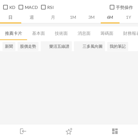
KD
MACD
RSI
手勢操作
日
週
月
1M
3M
6M
1Y
推薦卡片
基本面
技術面
消息面
籌碼面
財務報
新聞
股價走勢
樂活五線譜
三多風向圖
我的筆記
login
dashboard
市場
追蹤
下單
交易
登入