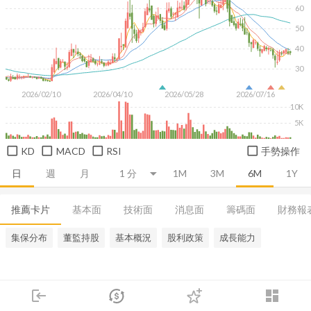
60
50
40
30
2026/02/10
2026/04/10
2026/05/28
2026/07/16
10K
5K
KD
MACD
RSI
手勢操作
日
週
月
1M
3M
6M
1Y
推薦卡片
基本面
技術面
消息面
籌碼面
財務報
集保分布
董監持股
基本概況
股利政策
成長能力
login
dashboard
市場
追蹤
下單
交易
登入