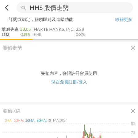
arrow_back_ios
search
訂閱或綁定，解鎖即時及進階功能
瞭解更多
華旭先進
38.05
HARTE HANKS, INC.
2.28
6682
-2.98%
HHS
0.00%
close
股價走勢
完整內容，僅限註冊會員使用
現在免費註冊/登入
close
股價K線
MA 設定
5
MA:
10
MA:
20
MA:
60
MA:
settings
80
70