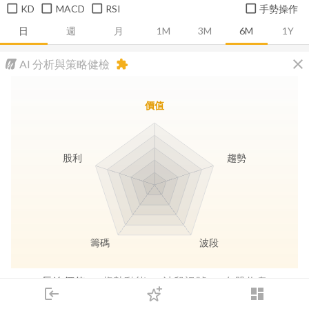
KD
MACD
RSI
手勢操作
日
週
月
1M
3M
6M
1Y
close
AI 分析與策略健檢
extension
價值
股利
趨勢
籌碼
波段
長線價值
趨勢動能
波段訊號
存股收息
login
dashboard
市場
追蹤
下單
交易
登入