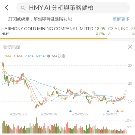
arrow_back_ios
search
訂閱或綁定，解鎖即時及進階功能
瞭解更多
HARMONY GOLD MINING COMPANY LIMITED
18.05
C3.AI, INC.
9.
HMY
-0.17%
AI
-0
close
股價K線
MA 設定
5
MA:
10
MA:
20
MA:
60
MA:
settings
25
20
15
2026/02/20
2026/04/09
2026/05/27
2026/07/15
10M
5M