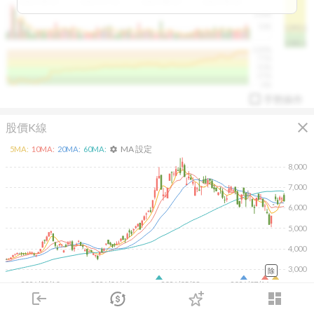
2025/04/23
2025/07/16
2025/08/20
2025/09/24
100K
50K
1393.1
1381.1
%
100%
%
75%
%
50%
%
25%
%
0%
手勢操作
close
股價K線
MA 設定
5
MA:
10
MA:
20
MA:
60
MA:
settings
8,000
7,000
6,000
arrow_drop_up
PL 指標:
94.88
%
5,000
4,000
3,000
除
2026/02/10
2026/04/10
2026/05/28
2026/07/16
login
dashboard
市場
追蹤
下單
交易
登入
5K