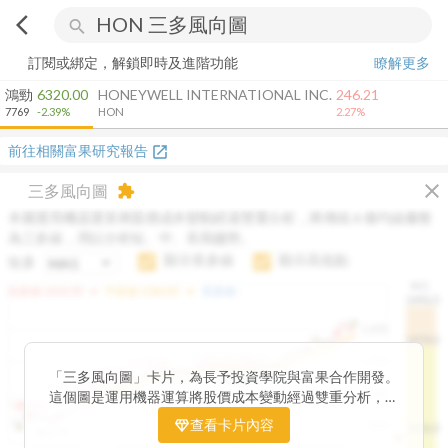
arrow_back_ios
search
訂閱或綁定，解鎖即時及進階功能
瞭解更多
鴻勁
6320.00
HONEYWELL INTERNATIONAL INC.
246.21
7769
-2.39%
HON
2.27%
前往相關富果研究報告
open_in_new
close
三多風向圖
extension
本圖運用機器運算將股價成本變動經過雙重分析，將傳統 6 條均線彙整
為三多線，用以分析短、中、長期趨勢。
顯示長多線
顯示高低點
短多
H.C.
arrow_drop_up
arrow_drop_up
短多線:
1426.00
中多線:
1366.85
長多線:
-
1496.0
1,400
1474.0
1195.22
1185.26
1,200
1155.38
1100.60
「三多風向圖」卡片，為長予投資學院與富果合作開發。
1140.44
1130.48
1120.52
1060.76
1,000
這個圖是運用機器運算將股價成本變動經過雙重分析，把
899.40
傳統 6 條均線彙整為三多線，用以分析短、中、長期股價
查看卡片內容
800
1426.0
812.75
趨勢。