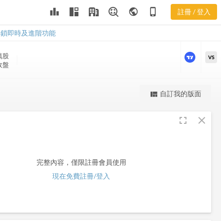
leaderboard
public
phone_iphone
註冊 / 登入
HRC
HRC
解鎖即時及進階功能
萬
股
VS
 收盤
更強大的進階價量圖表
自訂我的版面
view_quilt
完整內容，僅限註冊會員使用
fullscreen
close
註冊/登入解鎖
完整內容，僅限註冊會員使用
現在免費註冊/登入