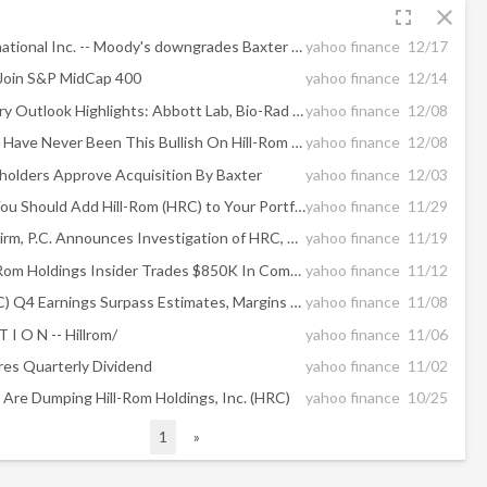
fullscreen
close
Baxter International Inc. -- Moody's downgrades Baxter International senior unsecured rating to Baa2, stable outlook
yahoo finance
12/17
 Join S&P MidCap 400
yahoo finance
12/14
Zacks Industry Outlook Highlights: Abbott Lab, Bio-Rad Lab and Hill-Rom Holdings
yahoo finance
12/08
Hedge Funds Have Never Been This Bullish On Hill-Rom Holdings, Inc. (HRC)
yahoo finance
12/08
eholders Approve Acquisition By Baxter
yahoo finance
12/03
Here's Why You Should Add Hill-Rom (HRC) to Your Portfolio
yahoo finance
11/29
Lifshitz Law Firm, P.C. Announces Investigation of HRC, NPTN, PTRS, and RRD
yahoo finance
11/19
Notable Hill-Rom Holdings Insider Trades $850K In Company Stock
yahoo finance
11/12
Hill-Rom (HRC) Q4 Earnings Surpass Estimates, Margins Up
yahoo finance
11/08
T I O N -- Hillrom/
yahoo finance
11/06
res Quarterly Dividend
yahoo finance
11/02
Are Dumping Hill-Rom Holdings, Inc. (HRC)
yahoo finance
10/25
1
»