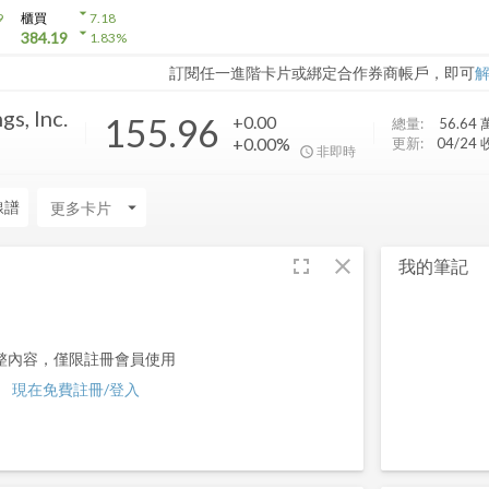
arrow_drop_down
9
櫃買
7.18
arrow_drop_down
384.19
1.83
%
訂閱任一進階卡片或綁定合作券商帳戶，即可
s, Inc.
155.96
+0.00
總量:
56.64 
+0.00%
更新:
04/24
非即時
線譜
arrow_drop_down
fullscreen
close
我的筆記
整內容，僅限註冊會員使用
現在免費註冊/登入