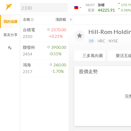
arrow_drop_down
08/07
加權
170.7
arrow_drop_down
arrow_drop_down
解鎖即時行情及進階功能
44225.91
更新
0.38
%
「綁定合作券商帳戶」或「訂閱任一
chevron_left
名稱
漲跌幅
info_outline
我的追蹤
方案」，即可解鎖以下功能：
即時行情
台積電
2370.00
Hill-Rom Holding
即時市況與排行
親友分享
+0.21%
2330
到價通知
HRC
NYSE
US
成交金額熱力圖
聯發科
3900.00
edit_note
-0.51%
2454
前往方案訂閱
三多風向圖
樂活五
如何綁定合作券商
鴻海
260.00
股價走勢
-1.70%
2317
完