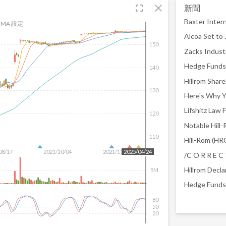
fullscreen
close
新聞
MA 設定
Alcoa Set to
150
140
Hillrom Shar
130
120
110
08/17
2021/10/04
2021/11/18
2025/04/24
/C O R R E C 
Hillrom Decla
5M
Hedge Funds 
80
50
20