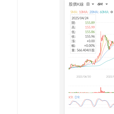
股價K線
5
MA:
10
MA:
20
MA:
60
MA:
settings
2025/04/24
開
:
155.89
高
:
155.99
低
:
155.86
收
:
155.96
漲
:
+0.00
幅
:
+0.00%
量
:
566.404仟股
2021/06/30
2021/
K9:
D9: