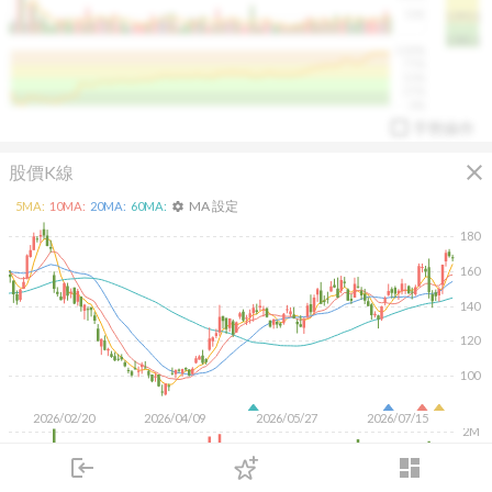
50K
1393.1
1381.1
%
100%
%
75%
%
50%
%
25%
%
0%
手勢操作
close
股價K線
MA 設定
5
MA:
10
MA:
20
MA:
60
MA:
settings
180
160
140
arrow_drop_up
PL 指標:
94.88
%
120
100
2026/02/20
2026/04/09
2026/05/27
2026/07/15
2M
1M
login
dashboard
500K
市場
追蹤
下單
交易
登入