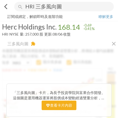
arrow_back_ios
search
Herc Holdings Inc.
168.14
-0.41%
量:
257,000
股
訂閱或綁定，解鎖即時及進階功能
瞭解更多
Herc Holdings Inc.
168.14
-0.69
-0.41%
HRI
NYSE
量:
257,000
股
更新:
08/06 收盤
close
三多風向圖
extension
本圖運用機器運算將股價成本變動經過雙重分析，將傳統 6 條均線彙整
為三多線，用以分析短、中、長期趨勢。
顯示長多線
顯示高低點
短多
H.C.
arrow_drop_up
arrow_drop_up
短多線:
1426.00
中多線:
1366.85
長多線:
-
1496.0
1,400
1474.0
1195.22
1185.26
1,200
1155.38
1100.60
「三多風向圖」卡片，為長予投資學院與富果合作開發。
1140.44
1130.48
1120.52
1060.76
1,000
這個圖是運用機器運算將股價成本變動經過雙重分析，把
899.40
傳統 6 條均線彙整為三多線，用以分析短、中、長期股價
查看卡片內容
800
1426.0
812.75
趨勢。
2025/04/23
2025/07/16
2025/08/20
2025/09/24
100K