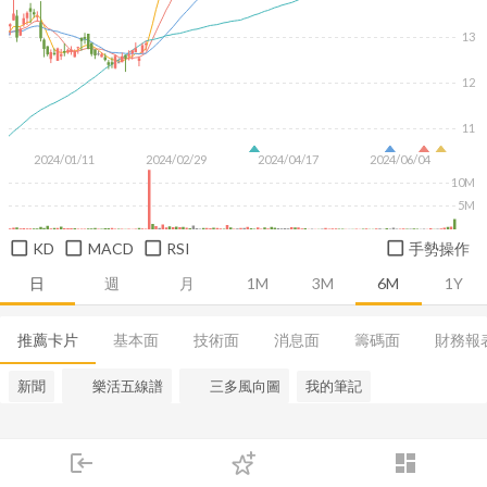
13
12
11
2024/01/11
2024/02/29
2024/04/17
2024/06/04
10M
5M
KD
MACD
RSI
手勢操作
日
週
月
1M
3M
6M
1Y
推薦卡片
基本面
技術面
消息面
籌碼面
財務報
新聞
樂活五線譜
三多風向圖
我的筆記
login
dashboard
市場
追蹤
下單
交易
登入