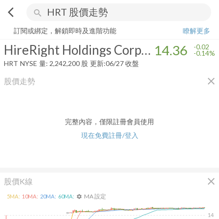
arrow_back_ios
search
HireRight Holdings Corporation
14.36
-0.14%
量:
2,242,200
股
訂閱或綁定，解鎖即時及進階功能
瞭解更多
HireRight Holdings Corporation
14.36
-0.02
-0.14%
HRT
NYSE
量:
2,242,200
股
更新:
06/27 收盤
close
股價走勢
完整內容，僅限註冊會員使用
現在免費註冊/登入
close
股價K線
MA 設定
5
MA:
10
MA:
20
MA:
60
MA:
settings
14