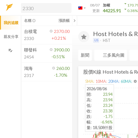
arrow_drop_down
08/07
加權
170.7
arrow_drop_down
arrow_drop_down
解鎖即時行情及進階功能
44225.91
更新
0.38
%
「綁定合作券商帳戶」或「訂閱任一
chevron_left
名稱
漲跌幅
info_outline
我的追蹤
方案」，即可解鎖以下功能：
即時行情
台積電
2370.00
Host Hotels & R.
即時市況與排行
親友分享
+0.21%
2330
HST
US
到價通知
成交金額熱力圖
聯發科
3900.00
edit_note
新聞
三多風向圖
-0.51%
2454
前往方案訂閱
如何綁定合作券商
鴻海
260.00
股價K線
Host Hotels & Re
-1.70%
2317
5
MA:
10
MA:
20
MA:
60
MA:
settings
2026/08/06
開
:
23.94
高
:
23.94
低
:
23.24
收
:
23.38
跌
:
-1.75
幅
:
-6.96%
量
:
18,508仟股