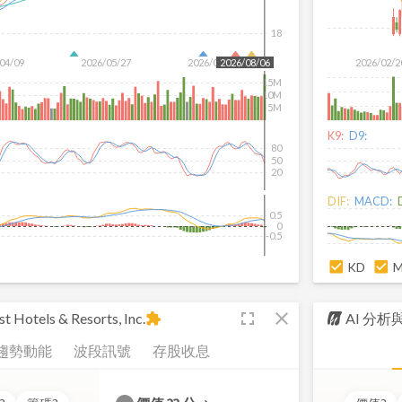
18
04/09
2026/05/27
2026/07/15
2026/02/2
2026/08/06
15M
10M
5M
K9:
D9:
80
50
20
DIF:
MACD:
0.5
0
-0.5
KD
fullscreen
close
t Hotels & Resorts, Inc.
AI 分
extension
趨勢動能
波段訊號
存股收息