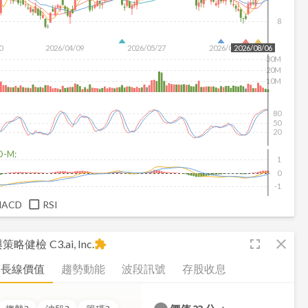
8
0
2026/04/09
2026/05/27
2026/07/15
2026/08/06
30M
20M
10M
80
50
20
D-M:
1
0
-1
MACD
RSI
fullscreen
close
析與策略健檢
C3.ai, Inc.
extension
長線價值
趨勢動能
波段訊號
存股收息