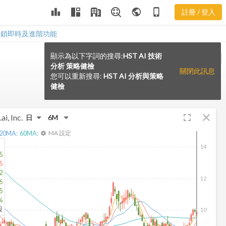
leaderboard
public
phone_iphone
註冊 / 登入
解鎖即時及進階功能
顯示為以下字詞的搜尋:
HST AI 技術
VS
分析 策略健檢
關閉此訊息
您可以重新搜尋:
HST AI 分析與策略
健檢
fullscreen
close
ai, Inc.
20
MA:
60
MA:
MA 設定
settings
14
5
5
2
12
6
5
%
股
10