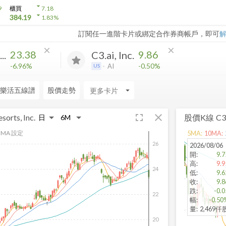
arrow_drop_down
9
櫃買
7.18
arrow_drop_down
384.19
1.83
%
訂閱任一進階卡片或綁定合作券商帳戶，即可
close
close
23.38
9.86
..
C3.ai, Inc.
-6.96%
-0.50%
AI
US
樂活五線譜
股價走勢
arrow_drop_down
fullscreen
close
sorts, Inc.
股價K線
C3.
MA 設定
5
MA:
10
MA:
26
2026/08/06
開
:
9.7
高
:
9.9
24
低
:
9.6
收
:
9.8
跌
:
-0.0
22
幅
:
-0.50
量
:
2,469仟
20