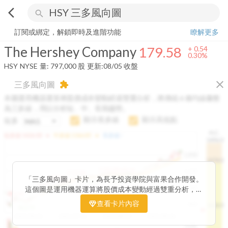
arrow_back_ios
search
The Hershey Company
179.58
+
0.30%
量:
797,000
股
訂閱或綁定，解鎖即時及進階功能
瞭解更多
The Hershey Company
179.58
+
0.54
0.30%
HSY
NYSE
量:
797,000
股
更新:
08/05 收盤
close
三多風向圖
extension
本圖運用機器運算將股價成本變動經過雙重分析，將傳統 6 條均線彙整
為三多線，用以分析短、中、長期趨勢。
顯示長多線
顯示高低點
短多
H.C.
arrow_drop_up
arrow_drop_up
短多線:
1426.00
中多線:
1366.85
長多線:
-
1496.0
1,400
1474.0
1195.22
1185.26
1,200
1155.38
1100.60
「三多風向圖」卡片，為長予投資學院與富果合作開發。
1140.44
1130.48
1120.52
1060.76
1,000
這個圖是運用機器運算將股價成本變動經過雙重分析，把
899.40
傳統 6 條均線彙整為三多線，用以分析短、中、長期股價
查看卡片內容
800
1426.0
812.75
趨勢。
2025/04/23
2025/07/16
2025/08/20
2025/09/24
100K