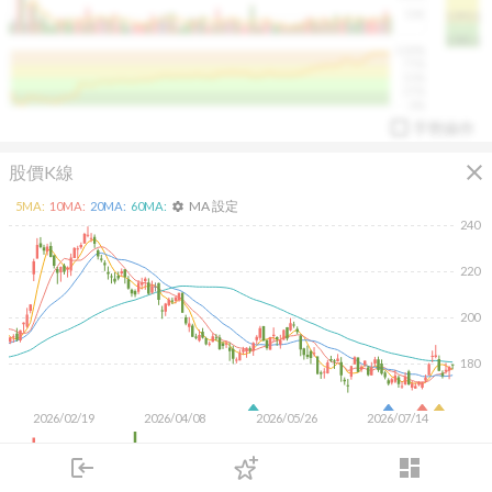
50K
1393.1
1381.1
%
100%
%
75%
%
50%
%
25%
%
0%
手勢操作
close
股價K線
MA 設定
5
MA:
10
MA:
20
MA:
60
MA:
settings
240
220
arrow_drop_up
PL 指標:
94.88
%
200
180
2026/02/19
2026/04/08
2026/05/26
2026/07/14
4M
login
dashboard
2M
市場
追蹤
下單
交易
登入