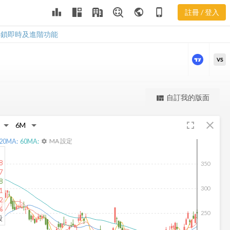
HUBS 股價走
leaderboard
public
phone_iphone
註冊 / 登入
勢
HUBS 股價走勢
解鎖即時及進階功能
VS
更強大的進階價量圖表
自訂我的版面
view_quilt
完整內容，僅限註冊會員使用
fullscreen
close
註冊/登入解鎖
20
MA:
60
MA:
MA 設定
settings
8
350
7
8
300
1
2
%
250
股