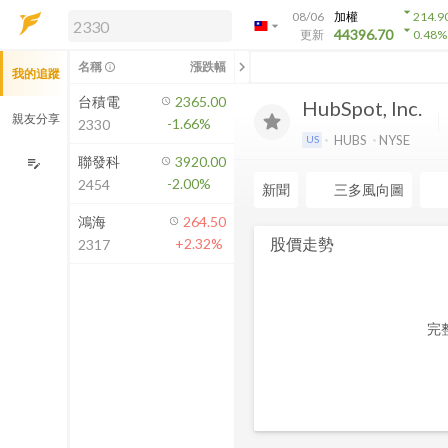
arrow_drop_down
08/06
加權
214.9
arrow_drop_down
arrow_drop_down
解鎖即時行情及進階功能
44396.70
更新
0.48
%
「綁定合作券商帳戶」或「訂閱任一
chevron_left
名稱
漲跌幅
info_outline
我的追蹤
方案」，即可解鎖以下功能：
即時行情
台積電
2365.00
HubSpot, Inc.
即時市況與排行
親友分享
-1.66%
2330
到價通知
HUBS
NYSE
US
成交金額熱力圖
聯發科
3920.00
edit_note
-2.00%
2454
前往方案訂閱
新聞
三多風向圖
如何綁定合作券商
鴻海
264.50
股價走勢
+2.32%
2317
完