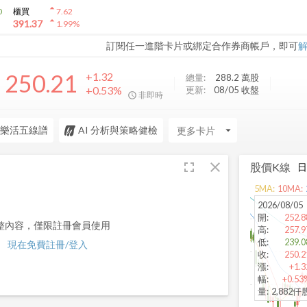
arrow_drop_up
0
櫃買
7.62
arrow_drop_up
391.37
1.99
%
訂閱任一進階卡片或綁定合作券商帳戶，即可
250.21
+1.32
總量:
288.2 萬
股
+0.53%
更新:
08/05 收盤
非即時
樂活五線譜
AI 分析與策略健檢
arrow_drop_down
fullscreen
close
股價K線
5
MA:
10
MA:
2026/08/05
開
:
252.8
整內容，僅限註冊會員使用
高
:
257.9
低
:
239.0
現在免費註冊/登入
收
:
250.2
漲
:
+1.3
幅
:
+0.53
量
:
2,882仟