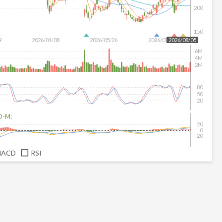
200
150
9
2026/04/08
2026/05/26
2026/07/14
2026/08/05
6M
4M
2M
80
50
20
D-M:
20
0
-20
MACD
RSI