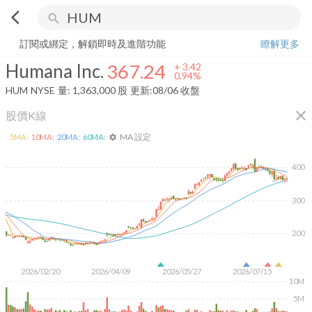
arrow_back_ios
search
Humana Inc.
367.24
+
0.94%
量:
1,363,000
股
訂閱或綁定，解鎖即時及進階功能
瞭解更多
Humana Inc.
367.24
+
3.42
0.94%
HUM
NYSE
量:
1,363,000
股
更新:
08/06 收盤
close
股價K線
MA 設定
5
MA:
10
MA:
20
MA:
60
MA:
settings
400
300
200
2026/02/20
2026/04/09
2026/05/27
2026/07/15
10M
5M