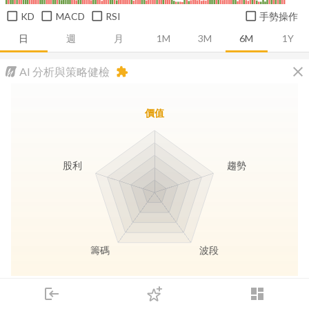
KD
MACD
RSI
手勢操作
日
週
月
1M
3M
6M
1Y
close
AI 分析與策略健檢
extension
價值
股利
趨勢
籌碼
波段
長線價值
趨勢動能
波段訊號
存股收息
login
dashboard
市場
追蹤
下單
交易
登入