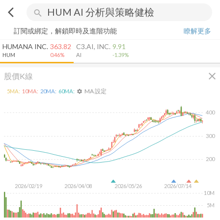
arrow_back_ios
search
訂閱或綁定，解鎖即時及進階功能
瞭解更多
HUMANA INC.
363.82
C3.AI, INC.
9.91
HUM
0.46%
AI
-1.39%
close
股價K線
MA 設定
5
MA:
10
MA:
20
MA:
60
MA:
settings
400
300
200
2026/02/19
2026/04/08
2026/05/26
2026/07/14
10M
5M