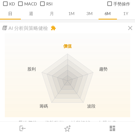
KD
MACD
RSI
手勢操作
日
週
月
1M
3M
6M
1Y
close
AI 分析與策略健檢
extension
價值
股利
趨勢
籌碼
波段
長線價值
趨勢動能
波段訊號
存股收息
login
dashboard
市場
追蹤
下單
交易
登入