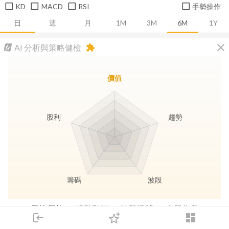
KD
MACD
RSI
手勢操作
日
週
月
1M
3M
6M
1Y
close
AI 分析與策略健檢
extension
價值
股利
趨勢
籌碼
波段
長線價值
趨勢動能
波段訊號
存股收息
login
dashboard
市場
追蹤
下單
交易
登入