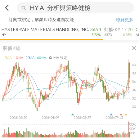
arrow_back_ios
search
訂閱或綁定，解鎖即時及進階功能
瞭解更多
HYSTER-YALE MATERIALS HANDLING, INC.
36.94
虹揚-KY
17.20
C
HY
-8.72%
6573
-0.58%
AI
close
股價K線
MA 設定
5
MA:
10
MA:
20
MA:
60
MA:
settings
40
38
36
34
32
30
2026/02/20
2026/04/09
2026/05/27
2026/07/15
300K
200K
100K