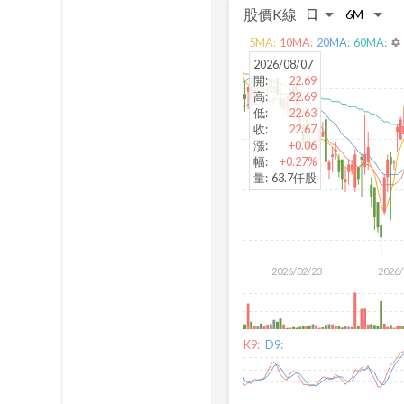
股價K線
5
MA:
10
MA:
20
MA:
60
MA:
settings
2026/08/07
開
:
22.69
高
:
22.69
低
:
22.63
收
:
22.67
漲
:
+0.06
幅
:
+0.27%
量
:
63.7仟股
2026/02/23
2026/
K9:
D9: