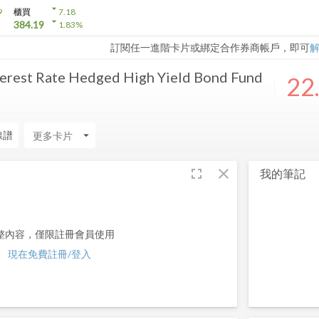
arrow_drop_down
9
櫃買
7.18
arrow_drop_down
384.19
1.83
%
訂閱任一進階卡片或綁定合作券商帳戶，即可
erest Rate Hedged High Yield Bond Fund
22
線譜
arrow_drop_down
fullscreen
close
我的筆記
整內容，僅限註冊會員使用
現在免費註冊/登入