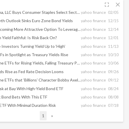
fullscreen
close
Advisory Alpha, LLC Buys Consumer Staples Select Sector SPDR, SPDR Portfolio Short Term ...
yahoo finance
02/05
h Outlook Sinks Euro Zone Bond Yields
yahoo finance
12/15
High Yield Becoming More Attractive Option To Leveraged Loans
yahoo finance
12/14
Yield Faithful: Is Risk Back On?
yahoo finance
12/01
Investors Turning Yield Up to ‘High’
yahoo finance
11/13
Fs in Spotlight as Treasury Yields Rise
yahoo finance
10/10
3 Fixed-Income ETFs for Rising Yields, Falling Treasury Prices
yahoo finance
10/06
lds Rise as Fed Rate Decision Looms
yahoo finance
09/26
5 Fixed-Income ETFs that ‘Billions’ Character Bobby Axelrod Would Play
yahoo finance
09/12
sk at Bay With High-Yield Bond ETF
yahoo finance
08/24
 Bond Bets With This ETF
yahoo finance
08/08
ETF With Minimal Duration Risk
yahoo finance
07/18
1
»