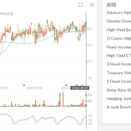
fullscreen
close
新聞
MA 設定
Gloomy Growt
22.6
O Come, High 
22.4
Fixed-Income 
High Yield ET
22.2
Treasury Yie
22
04/10
2026/05/28
2026/07/16
2026/08/07
Keep Rate Ri
400K
Hedging Junk
200K
A Junk Bond 
80
50
20