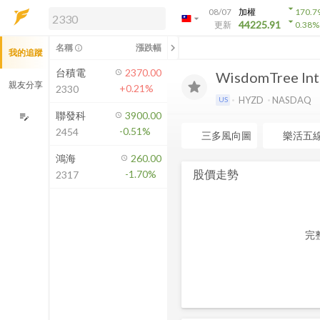
arrow_drop_down
08/07
加權
170.7
arrow_drop_down
arrow_drop_down
解鎖即時行情及進階功能
44225.91
更新
0.38
%
「綁定合作券商帳戶」或「訂閱任一
chevron_left
名稱
漲跌幅
info_outline
我的追蹤
方案」，即可解鎖以下功能：
即時行情
台積電
2370.00
WisdomTree Int
即時市況與排行
親友分享
+0.21%
2330
到價通知
HYZD
NASDAQ
US
成交金額熱力圖
聯發科
3900.00
edit_note
-0.51%
2454
前往方案訂閱
三多風向圖
樂活五
如何綁定合作券商
鴻海
260.00
股價走勢
-1.70%
2317
完