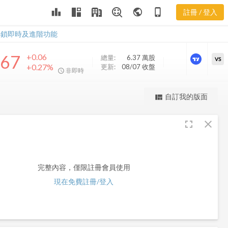
leaderboard
public
phone_iphone
註冊 / 登入
HYZD
HYZD
解鎖即時及進階功能
.67
+0.06
總量:
6.37 萬
股
VS
+0.27%
更新:
08/07 收盤
非即時
更強大的進階價量圖表
自訂我的版面
view_quilt
完整內容，僅限註冊會員使用
fullscreen
close
註冊/登入解鎖
完整內容，僅限註冊會員使用
現在免費註冊/登入