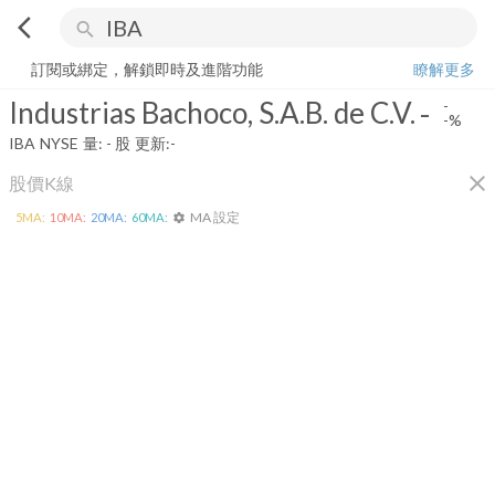
arrow_back_ios
search
Industrias Bachoco, S.A.B. de C.V.
-
-%
量:
-
股
訂閱或綁定，解鎖即時及進階功能
瞭解更多
Industrias Bachoco, S.A.B. de C.V.
-
-
-%
IBA
NYSE
量:
-
股
更新:
-
close
股價K線
MA 設定
5
MA:
10
MA:
20
MA:
60
MA:
settings