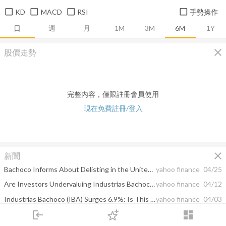
KD
MACD
RSI
手勢操作
日
週
月
1M
3M
6M
1Y
close
股價走勢
完整內容，僅限註冊會員使用
現在免費註冊/登入
close
新聞
Bachoco Informs About Delisting in the United States
yahoo finance
04/25
Are Investors Undervaluing Industrias Bachoco (IBA) Right Now?
yahoo finance
04/12
Industrias Bachoco (IBA) Surges 6.9%: Is This an Indication of Further Gains?
yahoo finance
04/03
login
dashboard
Bachoco Informs About NYSE Delisting Application
yahoo finance
03/29
市場
追蹤
下單
交易
登入