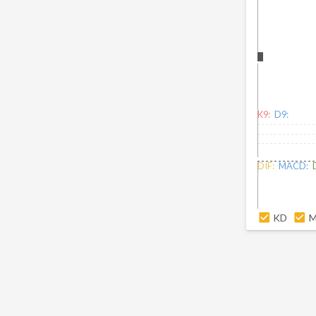
K9:
D9:
DIF:
MACD:
KD