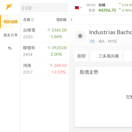
arrow_drop_down
08/06
加權
214.9
arrow_drop_down
arrow_drop_down
解鎖即時行情及進階功能
44396.70
更新
0.48
%
「綁定合作券商帳戶」或「訂閱任一
chevron_left
名稱
漲跌幅
info_outline
我的追蹤
方案」，即可解鎖以下功能：
即時行情
台積電
2365.00
Industrias Bacho
即時市況與排行
親友分享
-1.66%
2330
到價通知
IBA
NYSE
US
成交金額熱力圖
聯發科
3920.00
edit_note
-2.00%
2454
前往方案訂閱
新聞
三多風向圖
如何綁定合作券商
鴻海
264.50
股價走勢
+2.32%
2317
完