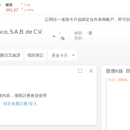
arrow_drop_up
0
櫃買
7.62
arrow_drop_up
391.37
1.99
%
訂閱任一進階卡片或綁定合作券商帳戶，即可
co, S.A.B. de C.V.
-
-
總量:
-
股
-%
更新:
-
樂活五線譜
我的筆記
arrow_drop_down
fullscreen
close
股價K線
5
MA:
10
MA:
整內容，僅限註冊會員使用
現在免費註冊/登入