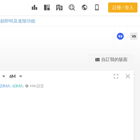
leaderboard
public
phone_iphone
註冊 / 登入
IBA 股價走勢
IBA 股價走勢
解鎖即時及進階功能
VS
更強大的進階價量圖表
自訂我的版面
view_quilt
完整內容，僅限註冊會員使用
fullscreen
close
註冊/登入解鎖
20
MA:
60
MA:
MA 設定
settings