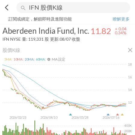
arrow_back_ios
search
Aberdeen India Fund, Inc.
11.82
+
0.34%
量:
119,331
股
訂閱或綁定，解鎖即時及進階功能
瞭解更多
Aberdeen India Fund, Inc.
11.82
+
0.04
0.34%
IFN
NYSE
量:
119,331
股
更新:
08/07 收盤
close
股價K線
MA 設定
5
MA:
10
MA:
20
MA:
60
MA:
settings
18
16
14
12
2026/02/23
2026/04/10
2026/05/28
2026/07/16
400K
200K