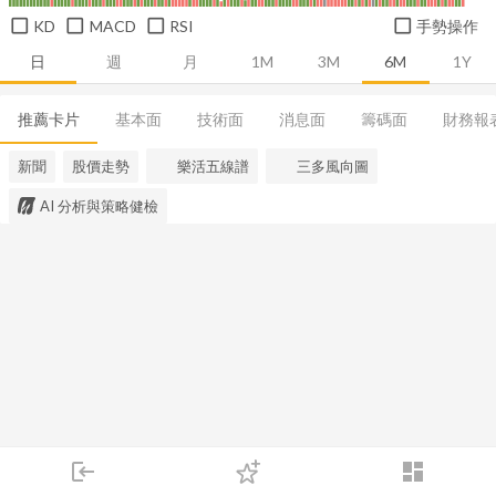
KD
MACD
RSI
手勢操作
日
週
月
1M
3M
6M
1Y
推薦卡片
基本面
技術面
消息面
籌碼面
財務報
新聞
股價走勢
樂活五線譜
三多風向圖
AI 分析與策略健檢
login
dashboard
市場
追蹤
下單
交易
登入