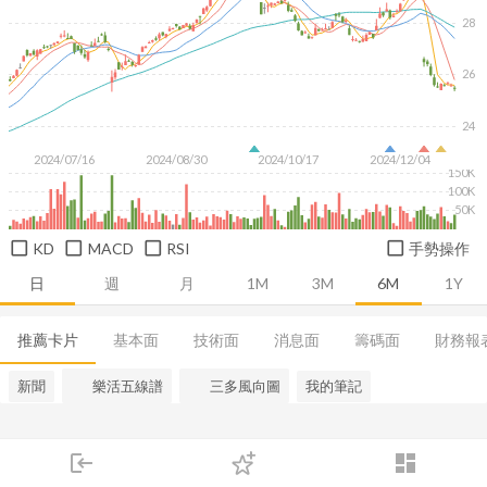
28
26
24
2024/07/16
2024/08/30
2024/10/17
2024/12/04
150K
100K
50K
KD
MACD
RSI
手勢操作
日
週
月
1M
3M
6M
1Y
推薦卡片
基本面
技術面
消息面
籌碼面
財務報
新聞
樂活五線譜
三多風向圖
我的筆記
login
dashboard
市場
追蹤
下單
交易
登入