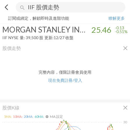
arrow_back_ios
search
MORGAN STANLEY INDIA INVESTMENT FUND, INC.
25.46
-0.51%
訂閱或綁定，解鎖即時及進階功能
瞭解更多
MORGAN STANLEY INDIA INVESTMENT FUND, INC.
25.46
-0.13
-0.51%
IIF
NYSE
量:
39,500
股
更新:
12/27 收盤
close
股價走勢
完整內容，僅限註冊會員使用
現在免費註冊/登入
close
股價K線
MA 設定
5
MA:
10
MA:
20
MA:
60
MA:
settings
30