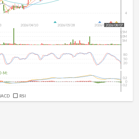
4
3
2026/04/10
2026/05/28
2026/07/16
2026/08/07
15M
10M
5M
80
50
20
D-M:
0.2
0
-0.2
MACD
RSI