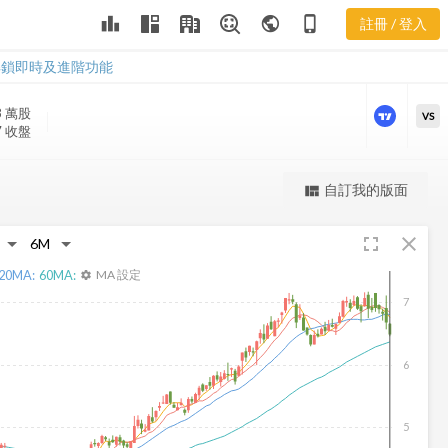
INN 樂活五線
leaderboard
public
phone_iphone
註冊 / 登入
譜
INN 樂活五線譜
解鎖即時及進階功能
8 萬
股
VS
7 收盤
更強大的進階價量圖表
自訂我的版面
view_quilt
完整內容，僅限註冊會員使用
fullscreen
close
註冊/登入解鎖
20
MA:
60
MA:
MA 設定
settings
7
6
5