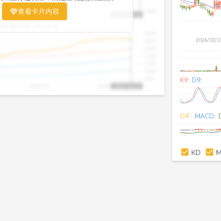
置。當股價落在上方紅色區間，代表股價
查看卡片內容
1000
25/09
2025/09
2025/10
2025/10/14
、短線可能過熱；反之，若接近下方綠色
盤距離下限:
38.09
%
現被低估的買進機會。五線譜不只是技術
1500
你掌握「合理價帶」與「長期趨勢」的工
2026/02/2
1400
更有依據、更有信心。
1300
1200
1100
1000
900
K9:
D9:
2025/09
2025/10
2025/10/14
DIF:
MACD:
KD