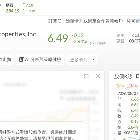
arrow_drop_down
9
櫃買
7.18
arrow_drop_down
384.19
1.83
%
訂閱任一進階卡片或綁定合作券商帳戶，即可
operties, Inc.
6.49
-0.19
總量:
60.
-2.84%
更新:
08/0
非即時
價走勢
AI 分析與策略健檢
arrow_drop_down
fullscreen
close
股價K線
：
2025/08/11
5
MA:
10
MA:
決定係數(R²)：
0.815
2026/08/07
以還原股價繪製
開
:
6.66
1500
高
:
6.67
低
:
6.46
1400
收
:
6.49
1300
跌
:
-0.19
幅
:
-2.84%
1200
用科學方式看懂股價位置。透過統計回歸
量
:
608仟股
製出五條趨勢線，清楚呈現股價相對於長
1100