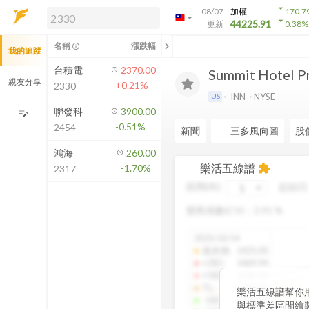
arrow_drop_down
08/07
加權
170.7
arrow_drop_down
arrow_drop_down
解鎖即時行情及進階功能
44225.91
更新
0.38
%
「綁定合作券商帳戶」或「訂閱任一
chevron_left
名稱
漲跌幅
info_outline
我的追蹤
方案」，即可解鎖以下功能：
即時行情
台積電
2370.00
Summit Hotel Pr
即時市況與排行
親友分享
+0.21%
2330
到價通知
INN
NYSE
US
成交金額熱力圖
聯發科
3900.00
edit_note
-0.51%
2454
前往方案訂閱
新聞
三多風向圖
股
如何綁定合作券商
鴻海
260.00
樂活五線譜
-1.70%
extension
2317
區間(年)
起始日
變異係數(CV)：
2.91
%
2025/10/14
還原價
:
1425.00
+2SD
:
1469.94
+1SD
:
1430.18
TL
:
1389.94
樂活五線譜幫你
-1SD
:
1349.38
與標準差區間繪