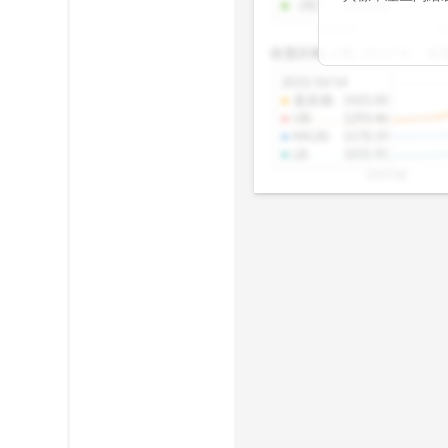
-2SD
:
1308.46
期均衡區間的位
2025/08
20
已偏離長期平均
收盤距離上限:
10.17
%
收
區間，則可能出
分析，更是幫助
2025/10/14
具，讓投資判斷
還原價
:
1425.00
UB
:
1293.46
MA20
:
1170.19
LB
:
1031.91
2025/08