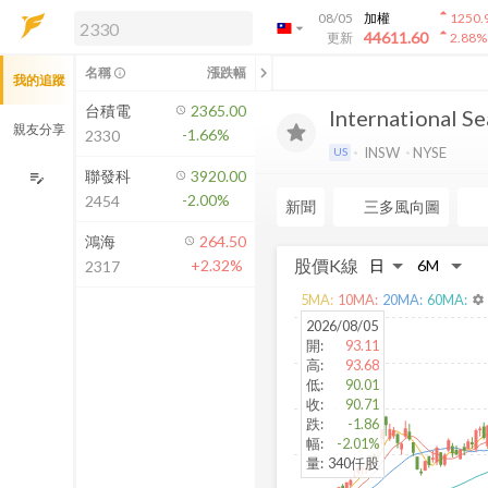
arrow_drop_up
08/05
加權
1250.
arrow_drop_down
arrow_drop_up
解鎖即時行情及進階功能
44611.60
更新
2.88
%
「綁定合作券商帳戶」或「訂閱任一
chevron_left
名稱
漲跌幅
info_outline
我的追蹤
方案」，即可解鎖以下功能：
即時行情
台積電
2365.00
International Se
即時市況與排行
親友分享
-1.66%
2330
到價通知
INSW
NYSE
US
成交金額熱力圖
聯發科
3920.00
edit_note
-2.00%
2454
前往方案訂閱
新聞
三多風向圖
如何綁定合作券商
鴻海
264.50
股價K線
+2.32%
2317
5
MA:
10
MA:
20
MA:
60
MA:
settings
2026/08/05
開
:
93.11
高
:
93.68
低
:
90.01
收
:
90.71
跌
:
-1.86
幅
:
-2.01%
量
:
340仟股