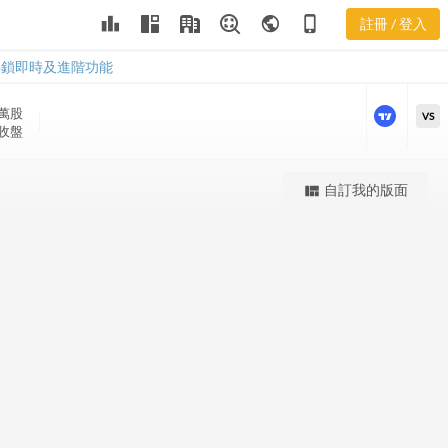
INSW 股價K
leaderboard
public
phone_iphone
註冊 / 登入
線
INSW 股價K線
解鎖即時及進階功能
 萬
股
VS
 收盤
更強大的進階價量圖表
自訂我的版面
view_quilt
完整內容，僅限註冊會員使用
註冊/登入解鎖