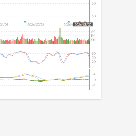
60
50
04/08
2026/05/26
2026/07/14
2026/08/05
2M
1M
500K
80
50
20
4
0
-4