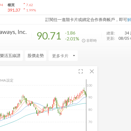
arrow_drop_up
94
櫃買
7.62
arrow_drop_up
391.37
1.99
%
訂閱任一進階卡片或綁定合作券商帳戶，即可
aways, Inc.
90.71
-1.86
總量:
34
-2.01%
更新:
08/05
非即時
樂活五線譜
股價走勢
arrow_drop_down
fullscreen
close
MA 設定
100
90
80
70