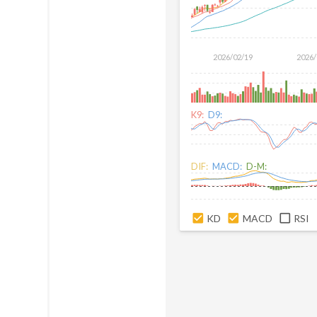
2026/02/19
2026/
K9:
D9:
DIF:
MACD:
D-M:
KD
MACD
RSI