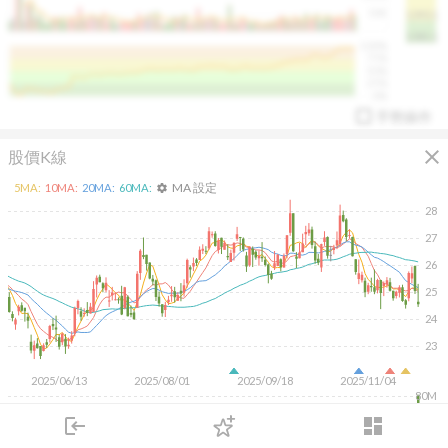
50K
1393.1
1381.1
%
100%
%
75%
%
50%
%
25%
%
0%
手勢操作
close
股價K線
MA 設定
5
MA:
10
MA:
20
MA:
60
MA:
settings
28
27
26
arrow_drop_up
PL 指標:
94.88
%
25
24
23
2025/06/13
2025/08/01
2025/09/18
2025/11/04
80M
60M
40M
login
dashboard
20M
市場
追蹤
下單
交易
登入