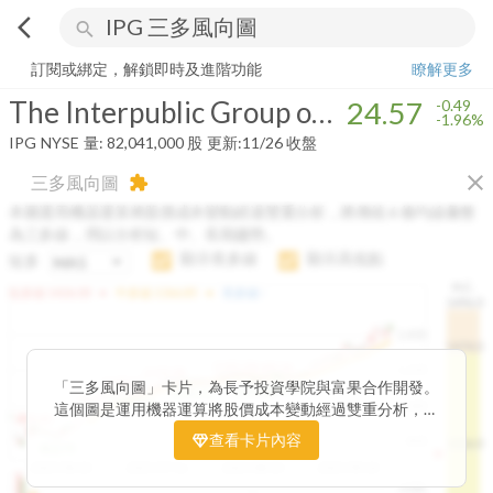
arrow_back_ios
search
The Interpublic Group of Companies, Inc.
24.57
-1.96%
量:
82,041,00
訂閱或綁定，解鎖即時及進階功能
瞭解更多
The Interpublic Group of Companies, Inc.
24.57
-0.49
-1.96%
IPG
NYSE
量:
82,041,000
股
更新:
11/26 收盤
close
三多風向圖
extension
本圖運用機器運算將股價成本變動經過雙重分析，將傳統 6 條均線彙整
為三多線，用以分析短、中、長期趨勢。
顯示長多線
顯示高低點
短多
H.C.
arrow_drop_up
arrow_drop_up
短多線:
1426.00
中多線:
1366.85
長多線:
-
1496.0
1,400
1474.0
1195.22
1185.26
1,200
1155.38
1100.60
「三多風向圖」卡片，為長予投資學院與富果合作開發。
1140.44
1130.48
1120.52
1060.76
1,000
這個圖是運用機器運算將股價成本變動經過雙重分析，把
899.40
傳統 6 條均線彙整為三多線，用以分析短、中、長期股價
查看卡片內容
800
1426.0
812.75
趨勢。
2025/04/23
2025/07/16
2025/08/20
2025/09/24
100K