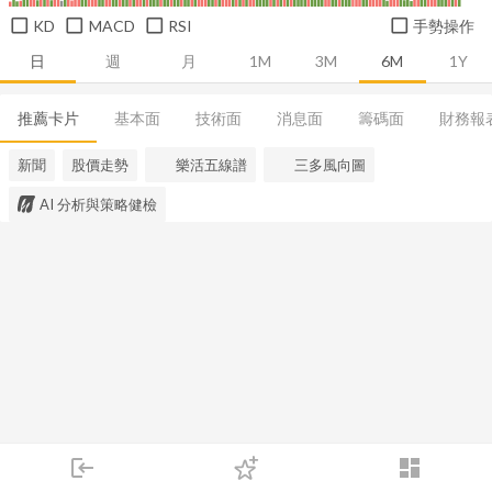
KD
MACD
RSI
手勢操作
日
週
月
1M
3M
6M
1Y
推薦卡片
基本面
技術面
消息面
籌碼面
財務報
新聞
股價走勢
樂活五線譜
三多風向圖
AI 分析與策略健檢
login
dashboard
市場
追蹤
下單
交易
登入