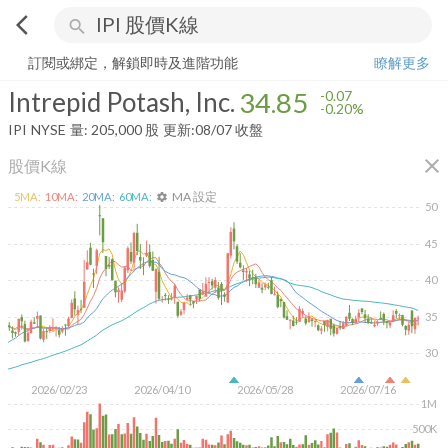
arrow_back_ios
search
Intrepid Potash, Inc.
34.85
-0.20%
量:
205,000
股
訂閱或綁定，解鎖即時及進階功能
瞭解更多
Intrepid Potash, Inc.
34.85
-0.07
-0.20%
IPI
NYSE
量:
205,000
股
更新:
08/07 收盤
close
股價K線
MA 設定
5
MA:
10
MA:
20
MA:
60
MA:
settings
50
45
40
35
30
2026/02/23
2026/04/10
2026/05/28
2026/07/16
1M
500K