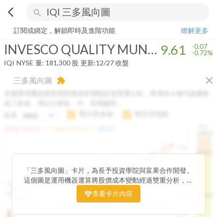
arrow_back_ios
search
INVESCO QUALITY MUNICIPAL INCOME TRUST
9.61
-0.72%
量:
18
訂閱或綁定，解鎖即時及進階功能
瞭解更多
INVESCO QUALITY MUNICIPAL INCOME TRUST
9.61
-0.07
-0.72%
IQI
NYSE
量:
181,300
股
更新:
12/27 收盤
close
三多風向圖
extension
本圖運用機器運算將股價成本變動經過雙重分析，將傳統 6 條均線彙整
為三多線，用以分析短、中、長期趨勢。
顯示長多線
顯示高低點
短多
H.C.
arrow_drop_up
arrow_drop_up
短多線:
1426.00
中多線:
1366.85
長多線:
-
1496.0
1,400
1474.0
1195.22
1185.26
1,200
1155.38
1100.60
「三多風向圖」卡片，為長予投資學院與富果合作開發。
1140.44
1130.48
1120.52
1060.76
1,000
這個圖是運用機器運算將股價成本變動經過雙重分析，把
899.40
傳統 6 條均線彙整為三多線，用以分析短、中、長期股價
查看卡片內容
800
1426.0
812.75
趨勢。
2025/04/23
2025/07/16
2025/08/20
2025/09/24
100K