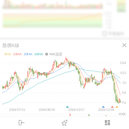
50K
1393.1
1381.1
%
100%
%
75%
%
50%
%
25%
%
0%
手勢操作
close
股價K線
MA 設定
5
MA:
10
MA:
20
MA:
60
MA:
settings
10.4
10.2
arrow_drop_up
PL 指標:
94.88
%
10
9.8
9.6
2024/07/16
2024/08/30
2024/10/17
2024/12/04
400K
200K
login
dashboard
市場
追蹤
下單
交易
登入