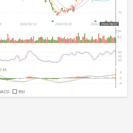
70
3
2026/04/10
2026/05/28
2026/07/16
2026/08/07
10M
5M
80
50
20
D-M:
4
0
-4
MACD
RSI