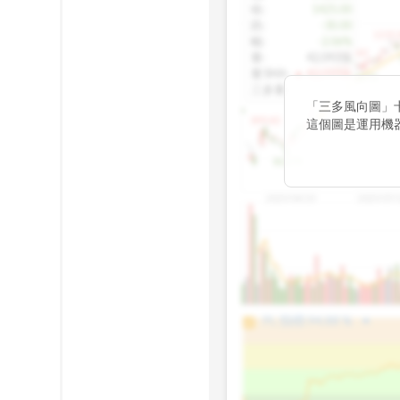
收
:
1425.00
跌
:
-30.00
1155.
幅
:
-2.06%
1100.60
量
:
42,092張
量5MA
:
▲ 43,010張
1060.76
三多量
:
-
「三多風向圖」
899.40
這個圖是運用機
傳統 6 條均線
趨勢。
812.75
2025/04/23
2025/07/
arrow_drop_up
100%
PL 指標:
94.88
%
75%
50%
25%