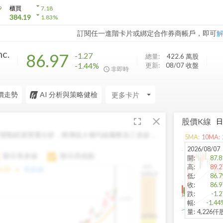
arrow_drop_down
9
櫃買
7.18
arrow_drop_down
384.19
1.83
%
訂閱任一進階卡片或綁定合作券商帳戶，即可
nc.
86.97
-1.27
總量:
422.6 萬
股
-1.44%
更新:
08/07 收盤
非即時
價走勢
AI 分析與策略健檢
arrow_drop_down
fullscreen
close
股價K線
變動經過雙重分析，將傳統 6 條均線彙整為三多線，
5
MA:
10
MA:
。
2026/08/07
顯示長多線
顯示高低點
開
:
87.8
高
:
89.2
H.C.
arrow_drop_up
6.85
長多線:
-
1496.0
低
:
86.7
收
:
86.9
跌
:
-1.2
1,400
幅
:
-1.44
量
:
4,226仟
1474.0