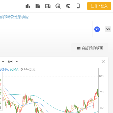
leaderboard
public
phone_iphone
註冊 / 登入
IR 三多風向圖
IR 三多風向圖
解鎖即時及進階功能
VS
更強大的進階價量圖表
自訂我的版面
view_quilt
完整內容，僅限註冊會員使用
fullscreen
close
註冊/登入解鎖
20
MA:
60
MA:
MA 設定
settings
100
1
7
9
90
7
7
%
股
80