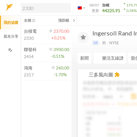
arrow_drop_down
08/07
加權
170.7
arrow_drop_down
arrow_drop_down
解鎖即時行情及進階功能
44225.91
更新
0.38
%
「綁定合作券商帳戶」或「訂閱任一
chevron_left
名稱
漲跌幅
info_outline
我的追蹤
方案」，即可解鎖以下功能：
即時行情
台積電
2370.00
Ingersoll Rand I
即時市況與排行
親友分享
+0.21%
2330
到價通知
IR
NYSE
US
成交金額熱力圖
聯發科
3900.00
edit_note
-0.51%
2454
前往方案訂閱
新聞
樂活五線譜
股
如何綁定合作券商
鴻海
260.00
三多風向圖
-1.70%
extension
2317
本圖運用機器運算將股價成本
用以分析短、中、長期趨勢
短多線：
arrow_drop_up
短多線:
1426.00
中多線:
136
2025/10/14
K數
:
1
開
:
1455.00
高
:
1460.00
低
:
1420.00