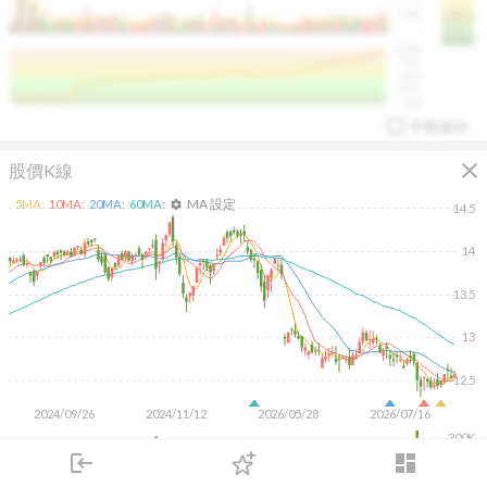
50K
1393.1
1381.1
%
100%
%
75%
%
50%
%
25%
%
0%
手勢操作
close
股價K線
MA 設定
5
MA:
10
MA:
20
MA:
60
MA:
settings
14.5
14
13.5
arrow_drop_up
PL 指標:
94.88
%
13
12.5
2024/09/26
2024/11/12
2026/05/28
2026/07/16
300K
200K
login
dashboard
100K
市場
追蹤
下單
交易
登入