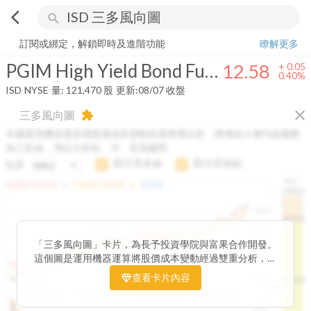
arrow_back_ios
search
PGIM High Yield Bond Fund, Inc.
12.58
+
0.40%
量:
121,470
股
訂閱或綁定，解鎖即時及進階功能
瞭解更多
PGIM High Yield Bond Fund, Inc.
12.58
+
0.05
0.40%
ISD
NYSE
量:
121,470
股
更新:
08/07 收盤
close
三多風向圖
extension
本圖運用機器運算將股價成本變動經過雙重分析，將傳統 6 條均線彙整
為三多線，用以分析短、中、長期趨勢。
顯示長多線
顯示高低點
短多
H.C.
arrow_drop_up
arrow_drop_up
短多線:
1426.00
中多線:
1366.85
長多線:
-
1496.0
1,400
1474.0
1195.22
1185.26
1,200
1155.38
1100.60
「三多風向圖」卡片，為長予投資學院與富果合作開發。
1140.44
1130.48
1120.52
1060.76
1,000
這個圖是運用機器運算將股價成本變動經過雙重分析，把
899.40
傳統 6 條均線彙整為三多線，用以分析短、中、長期股價
查看卡片內容
800
1426.0
812.75
趨勢。
2025/04/23
2025/07/16
2025/08/20
2025/09/24
100K