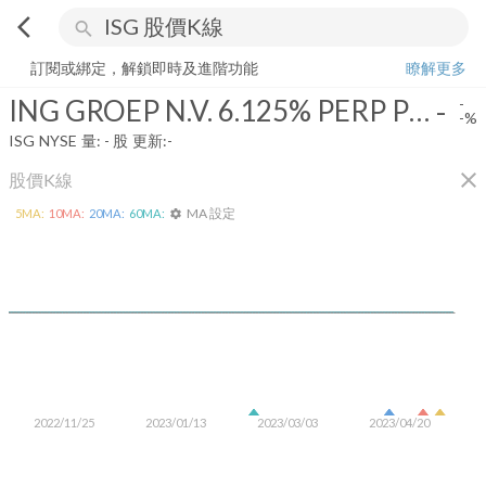
arrow_back_ios
search
ING GROEP N.V. 6.125% PERP PRF USD25
-
-%
量:
-
股
訂閱或綁定，解鎖即時及進階功能
瞭解更多
ING GROEP N.V. 6.125% PERP PRF USD25
-
-
-%
ISG
NYSE
量:
-
股
更新:
-
close
股價K線
MA 設定
5
MA:
10
MA:
20
MA:
60
MA:
settings
2022/11/25
2023/01/13
2023/03/03
2023/04/20