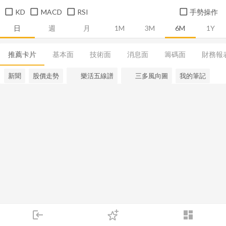
KD
MACD
RSI
手勢操作
日
週
月
1M
3M
6M
1Y
推薦卡片
基本面
技術面
消息面
籌碼面
財務報
新聞
股價走勢
樂活五線譜
三多風向圖
我的筆記
login
dashboard
市場
追蹤
下單
交易
登入