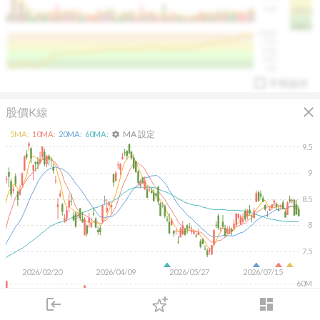
50K
1393.1
1381.1
%
100%
%
75%
%
50%
%
25%
%
0%
手勢操作
close
股價K線
MA 設定
5
MA:
10
MA:
20
MA:
60
MA:
settings
9.5
9
8.5
arrow_drop_up
PL 指標:
94.88
%
8
7.5
2026/02/20
2026/04/09
2026/05/27
2026/07/15
60M
40M
login
dashboard
20M
市場
追蹤
下單
交易
登入