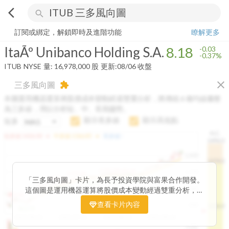
arrow_back_ios
search
ItaÃº Unibanco Holding S.A.
8.18
-0.37%
量:
16,978,000
股
訂閱或綁定，解鎖即時及進階功能
瞭解更多
ItaÃº Unibanco Holding S.A.
8.18
-0.03
-0.37%
ITUB
NYSE
量:
16,978,000
股
更新:
08/06 收盤
close
三多風向圖
extension
本圖運用機器運算將股價成本變動經過雙重分析，將傳統 6 條均線彙整
為三多線，用以分析短、中、長期趨勢。
顯示長多線
顯示高低點
短多
H.C.
arrow_drop_up
arrow_drop_up
短多線:
1426.00
中多線:
1366.85
長多線:
-
1496.0
1,400
1474.0
1195.22
1185.26
1,200
1155.38
1100.60
「三多風向圖」卡片，為長予投資學院與富果合作開發。
1140.44
1130.48
1120.52
1060.76
1,000
這個圖是運用機器運算將股價成本變動經過雙重分析，把
899.40
傳統 6 條均線彙整為三多線，用以分析短、中、長期股價
查看卡片內容
800
1426.0
812.75
趨勢。
2025/04/23
2025/07/16
2025/08/20
2025/09/24
100K