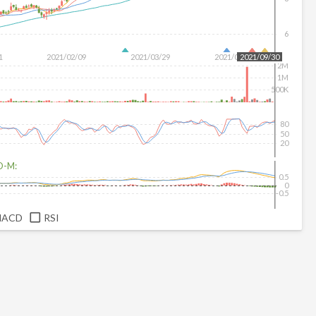
6
1
2021/02/09
2021/03/29
2021/08/24
2021/09/30
2M
1M
500K
80
50
20
D-M:
0.5
0
-0.5
MACD
RSI