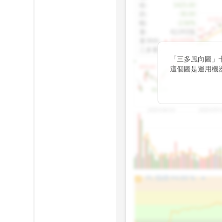
收
:
1425.00
跌
:
-30.00
1155.
幅
:
-2.06%
1100.60
量
:
42,092張
量5MA
:
▲ 43,010張
1060.76
三多量
:
-
「三多風向圖」
899.40
這個圖是運用機
傳統 6 條均線
趨勢。
812.75
2025/04/23
2025/07/
arrow_drop_up
100%
PL 指標:
94.88
%
75%
50%
25%