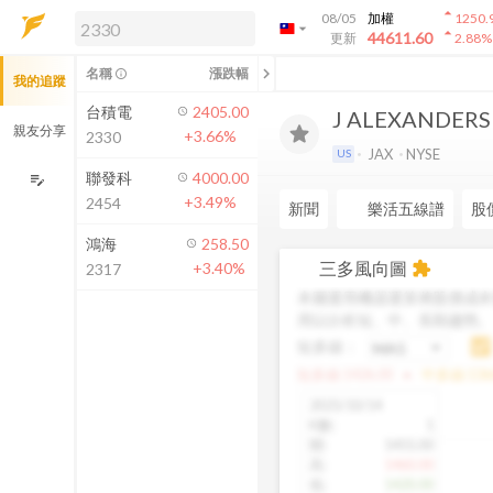
arrow_drop_up
08/05
加權
1250.
arrow_drop_down
arrow_drop_up
解鎖即時行情及進階功能
44611.60
更新
2.88
%
「綁定合作券商帳戶」或「訂閱任一
chevron_left
名稱
漲跌幅
info_outline
我的追蹤
方案」，即可解鎖以下功能：
即時行情
台積電
2405.00
J ALEXANDERS
即時市況與排行
親友分享
+3.66%
2330
到價通知
JAX
NYSE
US
成交金額熱力圖
聯發科
4000.00
edit_note
+3.49%
2454
前往方案訂閱
新聞
樂活五線譜
股
如何綁定合作券商
鴻海
258.50
三多風向圖
+3.40%
extension
2317
本圖運用機器運算將股價成本
用以分析短、中、長期趨勢
短多線：
arrow_drop_up
短多線:
1426.00
中多線:
136
2025/10/14
K數
:
1
開
:
1455.00
高
:
1460.00
低
:
1420.00