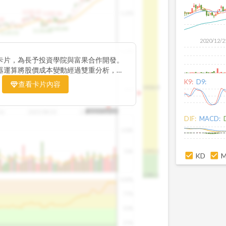
1195.22
1,200
1185.26
38
1140.44
1130.48
1120.52
2020/12/2
1,000
卡片，為長予投資學院與富果合作開發。
器運算將股價成本變動經過雙重分析，把
彙整為三多線，用以分析短、中、長期股價
K9:
D9:
查看卡片內容
1426.0
800
16
2025/08/20
2025/09/24
2025/10/14
DIF:
MACD:
100K
50K
1393.1
KD
1381.1
100%
75%
50%
25%