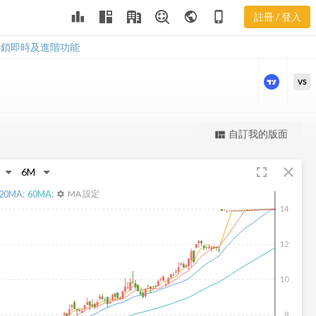
JAX 三多風向
leaderboard
public
phone_iphone
註冊 / 登入
圖
JAX 三多風向圖
解鎖即時及進階功能
VS
更強大的進階價量圖表
自訂我的版面
view_quilt
完整內容，僅限註冊會員使用
fullscreen
close
註冊/登入解鎖
20
MA:
60
MA:
MA 設定
settings
14
12
10
8