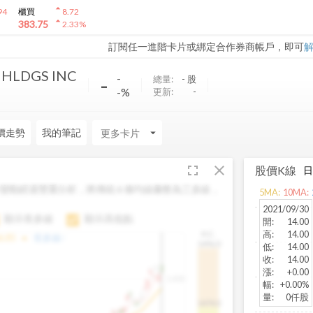
arrow_drop_up
94
櫃買
8.72
arrow_drop_up
383.75
2.33
%
訂閱任一進階卡片或綁定合作券商帳戶，即可
 HLDGS INC
-
-
總量:
-
股
-%
更新:
-
價走勢
我的筆記
arrow_drop_down
fullscreen
close
股價K線
變動經過雙重分析，將傳統 6 條均線彙整為三多線，
5
MA:
10
MA:
。
2021/09/30
顯示長多線
顯示高低點
開
:
14.00
高
:
14.00
H.C.
arrow_drop_up
6.85
長多線:
-
1496.0
低
:
14.00
收
:
14.00
漲
:
+0.00
1,400
幅
:
+0.00%
量
:
0仟股
1474.0