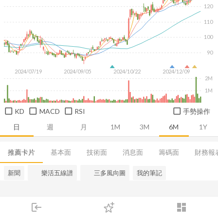
120
110
100
90
2024/07/19
2024/09/05
2024/10/22
2024/12/09
2M
1M
KD
MACD
RSI
手勢操作
日
週
月
1M
3M
6M
1Y
推薦卡片
基本面
技術面
消息面
籌碼面
財務報
新聞
樂活五線譜
三多風向圖
我的筆記
login
dashboard
市場
追蹤
下單
交易
登入