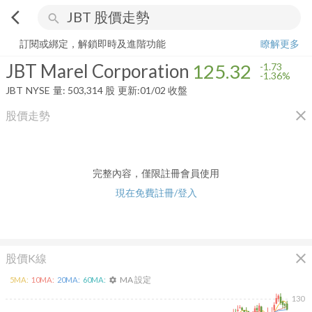
arrow_back_ios
search
JBT Marel Corporation
125.32
-1.36%
量:
503,314
股
訂閱或綁定，解鎖即時及進階功能
瞭解更多
JBT Marel Corporation
125.32
-1.73
-1.36%
JBT
NYSE
量:
503,314
股
更新:
01/02 收盤
close
股價走勢
完整內容，僅限註冊會員使用
現在免費註冊/登入
close
股價K線
MA 設定
5
MA:
10
MA:
20
MA:
60
MA:
settings
130