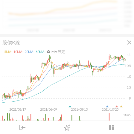
1400
具，讓投資判斷更有依據、更有信心。
1300
1200
1100
1000
900
2025/08
2025/09
2025/10
close
股價K線
MA 設定
5
MA:
10
MA:
20
MA:
60
MA:
settings
11
10.5
10
9.5
9
2021/03/17
2021/06/09
2021/08/13
2021/10/25
100K
50K
login
dashboard
市場
追蹤
下單
交易
登入
KD
MACD
RSI
手勢操作