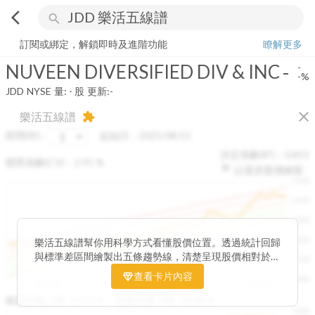
arrow_back_ios
search
NUVEEN DIVERSIFIED DIV & INC
-
-%
量:
-
股
訂閱或綁定，解鎖即時及進階功能
瞭解更多
NUVEEN DIVERSIFIED DIV & INC
-
-
-%
JDD
NYSE
量:
-
股
更新:
-
close
樂活五線譜
extension
區間(年)
起始日：
2025/08/11
決定係數(R²)：
0.815
變異係數(CV)：
2.91
%
以還原股價繪製
1500
1400
1300
1200
樂活五線譜幫你用科學方式看懂股價位置。透過統計回歸
與標準差區間繪製出五條趨勢線，清楚呈現股價相對於長
1100
期均衡區間的位置。當股價落在上方紅色區間，代表股價
查看卡片內容
1000
已偏離長期平均、短線可能過熱；反之，若接近下方綠色
2025/08
2025/09
2025/09
2025/10
區間，則可能出現被低估的買進機會。五線譜不只是技術
收盤距離上限:
10.17
%
收盤距離下限:
38.09
%
1500
分析，更是幫助你掌握「合理價帶」與「長期趨勢」的工