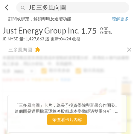
arrow_back_ios
search
Just Energy Group Inc.
1.75
0.00%
量:
1,427,863
股
訂閱或綁定，解鎖即時及進階功能
瞭解更多
Just Energy Group Inc.
1.75
0.00
0.00%
JE
NYSE
量:
1,427,863
股
更新:
04/24 收盤
close
三多風向圖
extension
本圖運用機器運算將股價成本變動經過雙重分析，將傳統 6 條均線彙整
為三多線，用以分析短、中、長期趨勢。
顯示長多線
顯示高低點
短多
H.C.
arrow_drop_up
arrow_drop_up
短多線:
1426.00
中多線:
1366.85
長多線:
-
1496.0
1,400
1474.0
1195.22
1185.26
1,200
1155.38
1100.60
「三多風向圖」卡片，為長予投資學院與富果合作開發。
1140.44
1130.48
1120.52
1060.76
1,000
這個圖是運用機器運算將股價成本變動經過雙重分析，把
899.40
傳統 6 條均線彙整為三多線，用以分析短、中、長期股價
查看卡片內容
800
1426.0
812.75
趨勢。
2025/04/23
2025/07/16
2025/08/20
2025/09/24
100K