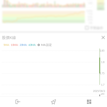
50K
1393.1
1381.1
%
100%
%
75%
%
50%
%
25%
%
0%
手勢操作
close
股價K線
MA 設定
5
MA:
10
MA:
20
MA:
60
MA:
settings
1.85
1.8
arrow_drop_up
PL 指標:
94.88
%
1.75
1.7
2025/04/24
2M
1M
login
dashboard
500K
市場
追蹤
下單
交易
登入