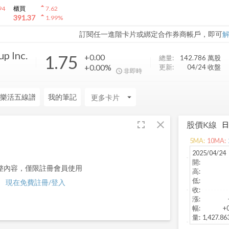
arrow_drop_up
94
櫃買
7.62
arrow_drop_up
391.37
1.99
%
訂閱任一進階卡片或綁定合作券商帳戶，即可
p Inc.
1.75
+0.00
總量:
142.786 萬
股
+0.00%
更新:
04/24 收盤
非即時
樂活五線譜
我的筆記
arrow_drop_down
fullscreen
close
股價K線
5
MA:
10
MA:
2025/04/24
開
:
整內容，僅限註冊會員使用
高
:
低
:
現在免費註冊/登入
收
:
漲
:
幅
:
+
量
:
1,427.8