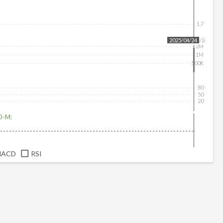
1.7
2025/04/24
2025/04/24
2M
1M
500K
80
50
20
D-M:
MACD
RSI