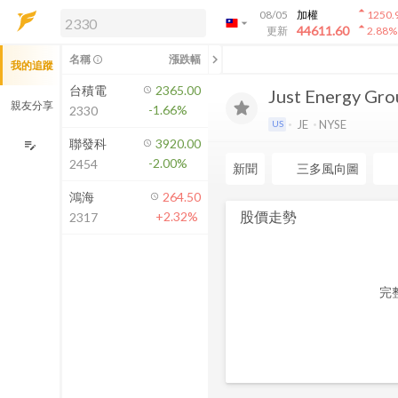
arrow_drop_up
08/05
加權
1250.
arrow_drop_down
arrow_drop_up
解鎖即時行情及進階功能
44611.60
更新
2.88
%
「綁定合作券商帳戶」或「訂閱任一
chevron_left
名稱
漲跌幅
info_outline
我的追蹤
方案」，即可解鎖以下功能：
即時行情
台積電
2365.00
Just Energy Grou
即時市況與排行
親友分享
-1.66%
2330
到價通知
JE
NYSE
US
成交金額熱力圖
聯發科
3920.00
edit_note
-2.00%
2454
前往方案訂閱
新聞
三多風向圖
如何綁定合作券商
鴻海
264.50
股價走勢
+2.32%
2317
完