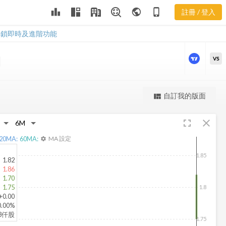
leaderboard
public
phone_iphone
註冊 / 登入
JE 股價走勢
JE 股價走勢
解鎖即時及進階功能
VS
更強大的進階價量圖表
自訂我的版面
view_quilt
完整內容，僅限註冊會員使用
fullscreen
close
註冊/登入解鎖
20
MA:
60
MA:
MA 設定
settings
1.85
1.82
1.86
1.70
1.75
1.8
+0.00
0.00%
63仟股
1.75