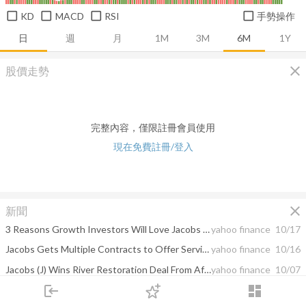
KD
MACD
RSI
手勢操作
日
週
月
1M
3M
6M
1Y
close
股價走勢
完整內容，僅限註冊會員使用
現在免費註冊/登入
close
新聞
3 Reasons Growth Investors Will Love Jacobs Engineering (J)
yahoo finance
10/17
Jacobs Gets Multiple Contracts to Offer Services to JAXPORT
yahoo finance
10/16
Jacobs (J) Wins River Restoration Deal From Affinity Water
yahoo finance
10/07
login
dashboard
Jacobs' (J) Arm to Support UKAEA's Nuclear Fusion Research
yahoo finance
10/02
市場
追蹤
下單
交易
登入