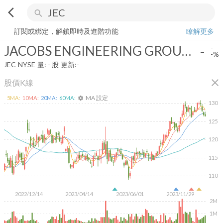
arrow_back_ios
search
JACOBS ENGINEERING GROUP INC
-
-%
量:
-
股
訂閱或綁定，解鎖即時及進階功能
瞭解更多
JACOBS ENGINEERING GROUP INC
-
-
-%
JEC
NYSE
量:
-
股
更新:
-
close
股價K線
MA 設定
5
MA:
10
MA:
20
MA:
60
MA:
settings
130
125
120
115
110
2022/12/14
2023/04/14
2023/06/01
2023/11/29
2M
1M