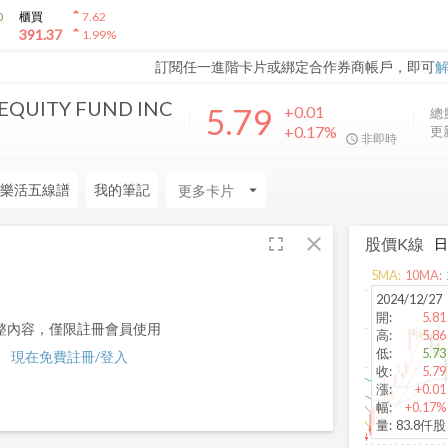
arrow_drop_up
0
櫃買
7.62
arrow_drop_up
391.37
1.99
%
訂閱任一進階卡片或綁定合作券商帳戶，即可
EQUITY FUND INC
5.79
+0.01
總
+0.17%
更
非即時
樂活五線譜
我的筆記
arrow_drop_down
fullscreen
close
股價K線
5
MA:
10
MA:
2024/12/27
開
:
5.81
整內容，僅限註冊會員使用
高
:
5.86
低
:
5.73
現在免費註冊/登入
收
:
5.79
漲
:
+0.01
幅
:
+0.17%
量
:
83.8仟股