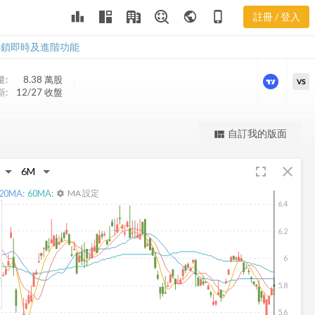
leaderboard
public
phone_iphone
註冊 / 登入
JEQ 股價走勢
JEQ 股價走勢
解鎖即時及進階功能
量:
8.38 萬
股
VS
新:
12/27 收盤
更強大的進階價量圖表
自訂我的版面
view_quilt
完整內容，僅限註冊會員使用
fullscreen
close
註冊/登入解鎖
20
MA:
60
MA:
MA 設定
settings
6.4
6.2
6
5.8
5.6