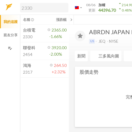
arrow_drop_down
08/06
加權
214.9
arrow_drop_down
arrow_drop_down
解鎖即時行情及進階功能
44396.70
更新
0.48
%
「綁定合作券商帳戶」或「訂閱任一
chevron_left
名稱
漲跌幅
info_outline
我的追蹤
方案」，即可解鎖以下功能：
即時行情
台積電
2365.00
ABRDN JAPAN 
即時市況與排行
親友分享
-1.66%
2330
到價通知
JEQ
NYSE
US
成交金額熱力圖
聯發科
3920.00
edit_note
-2.00%
2454
前往方案訂閱
新聞
三多風向圖
如何綁定合作券商
鴻海
264.50
股價走勢
+2.32%
2317
完