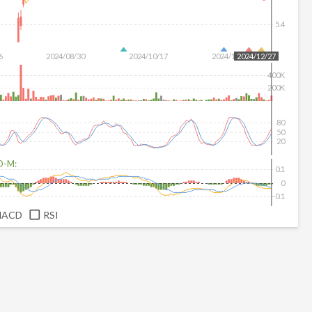
5.4
6
2024/08/30
2024/10/17
2024/12/04
2024/12/27
400K
200K
80
50
20
D-M:
0.1
0
-0.1
MACD
RSI