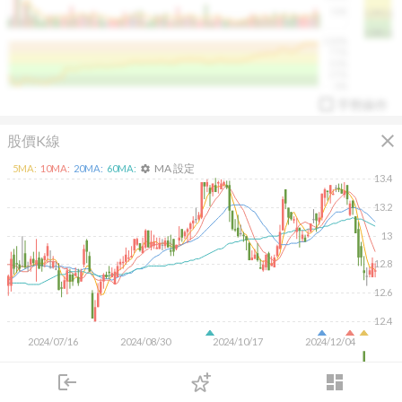
50K
1393.1
1381.1
%
100%
%
75%
%
50%
%
25%
%
0%
手勢操作
close
股價K線
MA 設定
5
MA:
10
MA:
20
MA:
60
MA:
settings
13.4
13.2
13
arrow_drop_up
PL 指標:
94.88
%
12.8
12.6
12.4
2024/07/16
2024/08/30
2024/10/17
2024/12/04
200K
login
dashboard
100K
市場
追蹤
下單
交易
登入