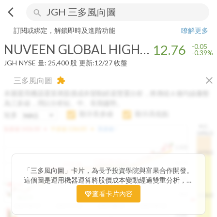
arrow_back_ios
search
NUVEEN GLOBAL HIGH INCOME FUND
12.76
-0.39%
量:
25,400
股
訂閱或綁定，解鎖即時及進階功能
瞭解更多
NUVEEN GLOBAL HIGH INCOME FUND
12.76
-0.05
-0.39%
JGH
NYSE
量:
25,400
股
更新:
12/27 收盤
close
三多風向圖
extension
本圖運用機器運算將股價成本變動經過雙重分析，將傳統 6 條均線彙整
為三多線，用以分析短、中、長期趨勢。
顯示長多線
顯示高低點
短多
H.C.
arrow_drop_up
arrow_drop_up
短多線:
1426.00
中多線:
1366.85
長多線:
-
1496.0
1,400
1474.0
1195.22
1185.26
1,200
1155.38
1100.60
「三多風向圖」卡片，為長予投資學院與富果合作開發。
1140.44
1130.48
1120.52
1060.76
1,000
這個圖是運用機器運算將股價成本變動經過雙重分析，把
899.40
傳統 6 條均線彙整為三多線，用以分析短、中、長期股價
查看卡片內容
800
1426.0
812.75
趨勢。
2025/04/23
2025/07/16
2025/08/20
2025/09/24
100K