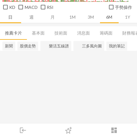
KD
MACD
RSI
手勢操作
日
週
月
1M
3M
6M
1Y
推薦卡片
基本面
技術面
消息面
籌碼面
財務報
新聞
股價走勢
樂活五線譜
三多風向圖
我的筆記
login
dashboard
市場
追蹤
下單
交易
登入