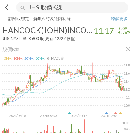
arrow_back_ios
search
HANCOCK(JOHN)INCOME SECURITIES TR
11.17
-0.76%
量:
8,600
訂閱或綁定，解鎖即時及進階功能
瞭解更多
HANCOCK(JOHN)INCOME SECURITIES TR
11.17
-0.09
-0.76%
JHS
NYSE
量:
8,600
股
更新:
12/27 收盤
close
股價K線
MA 設定
5
MA:
10
MA:
20
MA:
60
MA:
settings
11.8
11.6
11.4
11.2
11
10.8
2024/07/16
2024/08/30
2024/10/17
2024/12/04
100K
50K