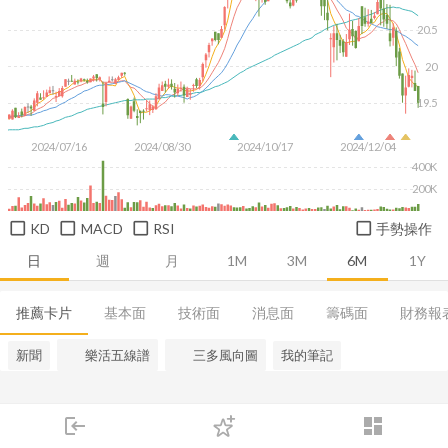
20.5
20
19.5
2024/07/16
2024/08/30
2024/10/17
2024/12/04
400K
200K
KD
MACD
RSI
手勢操作
日
週
月
1M
3M
6M
1Y
推薦卡片
基本面
技術面
消息面
籌碼面
財務報
新聞
樂活五線譜
三多風向圖
我的筆記
login
dashboard
市場
追蹤
下單
交易
登入