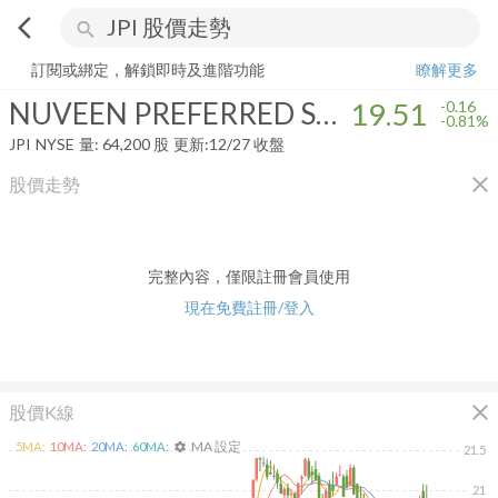
arrow_back_ios
search
NUVEEN PREFERRED SECURITIES AND INCOME OPPORTUNITIES 
訂閱或綁定，解鎖即時及進階功能
瞭解更多
NUVEEN PREFERRED SECURITIES AND INCOME OPPORTUNITIES FUND
19.51
-0.16
-0.81%
JPI
NYSE
量:
64,200
股
更新:
12/27 收盤
close
股價走勢
完整內容，僅限註冊會員使用
現在免費註冊/登入
close
股價K線
MA 設定
5
MA:
10
MA:
20
MA:
60
MA:
settings
21.5
21