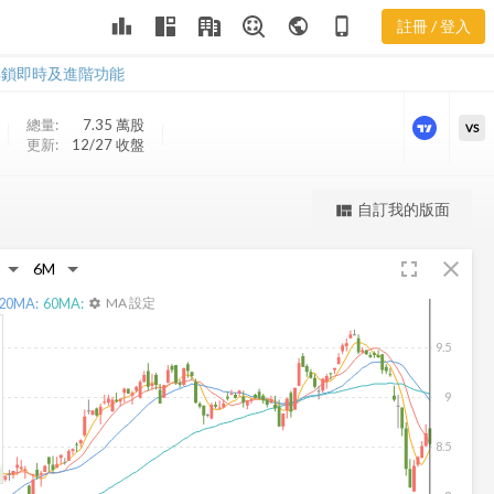
leaderboard
public
phone_iphone
註冊 / 登入
JRS 股價走勢
JRS 股價走勢
解鎖即時及進階功能
總量:
7.35 萬
股
VS
更新:
12/27 收盤
更強大的進階價量圖表
自訂我的版面
view_quilt
完整內容，僅限註冊會員使用
fullscreen
close
註冊/登入解鎖
20
MA:
60
MA:
MA 設定
settings
9.5
9
8.5