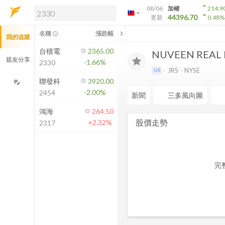
arrow_drop_down
08/06
加權
214.9
arrow_drop_down
arrow_drop_down
解鎖即時行情及進階功能
44396.70
更新
0.48
%
「綁定合作券商帳戶」或「訂閱任一
chevron_left
名稱
漲跌幅
info_outline
我的追蹤
方案」，即可解鎖以下功能：
即時行情
台積電
2365.00
NUVEEN REAL 
即時市況與排行
親友分享
-1.66%
2330
到價通知
JRS
NYSE
US
成交金額熱力圖
聯發科
3920.00
edit_note
-2.00%
2454
前往方案訂閱
新聞
三多風向圖
如何綁定合作券商
鴻海
264.50
股價走勢
+2.32%
2317
完