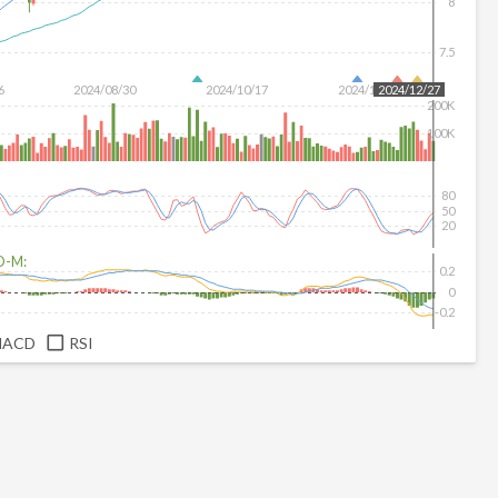
8
7.5
6
2024/08/30
2024/10/17
2024/12/04
2024/12/27
200K
100K
80
50
20
D-M:
0.2
0
-0.2
MACD
RSI