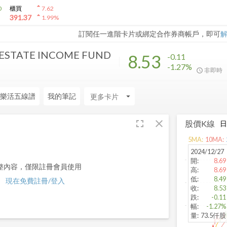
arrow_drop_up
0
櫃買
7.62
arrow_drop_up
391.37
1.99
%
訂閱任一進階卡片或綁定合作券商帳戶，即可
ESTATE INCOME FUND
8.53
-0.11
-1.27%
非即時
樂活五線譜
我的筆記
arrow_drop_down
fullscreen
close
股價K線
5
MA:
10
MA:
2024/12/27
開
:
8.69
整內容，僅限註冊會員使用
高
:
8.69
低
:
8.49
現在免費註冊/登入
收
:
8.53
跌
:
-0.11
幅
:
-1.27%
量
:
73.5仟股