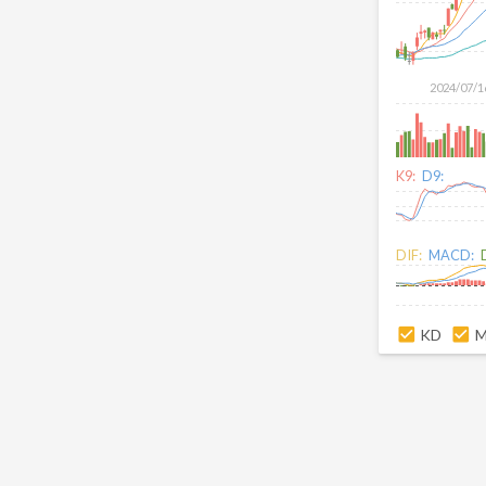
2024/07/1
K9:
D9:
DIF:
MACD:
KD