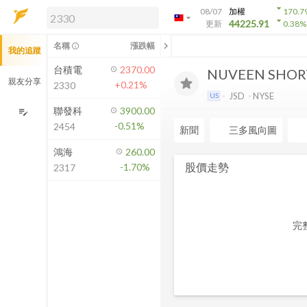
arrow_drop_down
08/07
加權
170.7
arrow_drop_down
arrow_drop_down
解鎖即時行情及進階功能
44225.91
更新
0.38
%
「綁定合作券商帳戶」或「訂閱任一
chevron_left
名稱
漲跌幅
info_outline
我的追蹤
方案」，即可解鎖以下功能：
即時行情
台積電
2370.00
NUVEEN SHOR
即時市況與排行
親友分享
+0.21%
2330
到價通知
JSD
NYSE
US
成交金額熱力圖
聯發科
3900.00
edit_note
-0.51%
2454
前往方案訂閱
新聞
三多風向圖
如何綁定合作券商
鴻海
260.00
股價走勢
-1.70%
2317
完