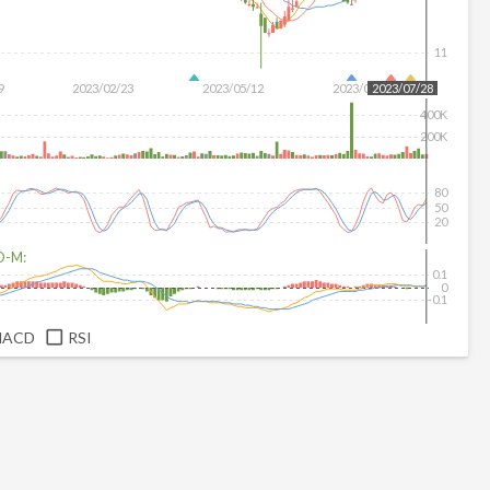
11
9
2023/02/23
2023/05/12
2023/06/30
2023/07/28
400K
200K
80
50
20
D-M:
0.1
0
-0.1
MACD
RSI