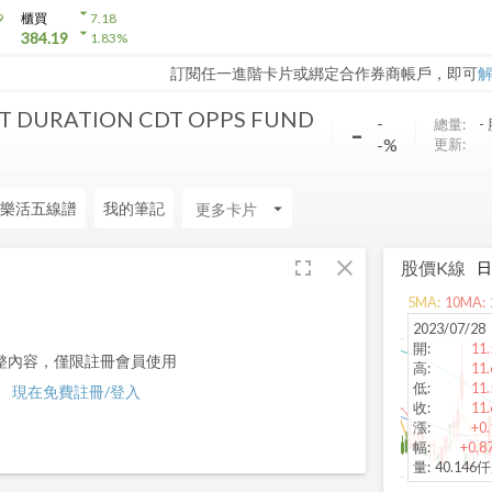
arrow_drop_down
9
櫃買
7.18
arrow_drop_down
384.19
1.83
%
訂閱任一進階卡片或綁定合作券商帳戶，即可
T DURATION CDT OPPS FUND
-
-
總量:
-
-%
更新:
樂活五線譜
我的筆記
arrow_drop_down
fullscreen
close
股價K線
5
MA:
10
MA:
2023/07/28
開
:
11.
整內容，僅限註冊會員使用
高
:
11.
低
:
11.
現在免費註冊/登入
收
:
11.
漲
:
+0.
幅
:
+0.8
量
:
40.146