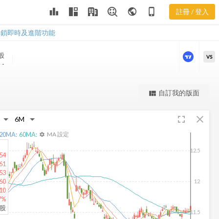
leaderboard
public
phone_iphone
註冊 / 登入
JSD 股價走勢
JSD 股價走勢
解鎖即時及進階功能
股
VS
-
更強大的進階價量圖表
自訂我的版面
view_quilt
完整內容，僅限註冊會員使用
fullscreen
close
註冊/登入解鎖
20
MA:
60
MA:
MA 設定
settings
12.5
54
61
53
60
12
10
7%
仟股
11.5